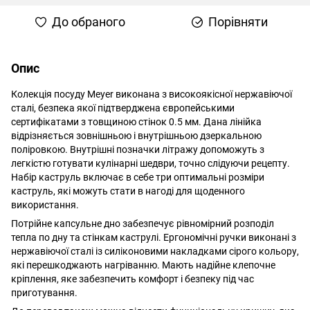
До обраного
Порівняти
Опис
Колекція посуду Meyer виконана з високоякісної нержавіючої
сталі, безпека якої підтверджена європейськими
сертифікатами з товщиною стінок 0.5 мм. Дана лінійка
відрізняється зовнішньою і внутрішньою дзеркальною
поліровкою. Внутрішні позначки літражу допоможуть з
легкістю готувати кулінарні шедври, точно слідуючи рецепту.
Набір каструль включає в себе три оптимальні розміри
каструль, які можуть стати в нагоді для щоденного
використання.
Потрійне капсульне дно забезпечує рівномірний розподіл
тепла по дну та стінкам каструлі. Ергономічні ручки виконані з
нержавіючої сталі із силіконовими накладками сірого кольору,
які перешкоджають нагріванню. Мають надійне клепочне
кріплення, яке забезпечить комфорт і безпеку під час
приготування.