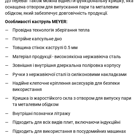
До переваг також можна віднести функціональну кришку, яка
оснащена отвором для випускання пари та металевим
обідком, який забезпечує довговічність продукції.
Особливості каструль MEYER:
Провідна технологія зберігання тепла
Потрійне капсульне дно
Товщина стінок каструлі 0.5 мм
Матеріал продукції - високоякісна нержавіюча сталь
Зовнішня і внутрішня дзеркальна поліровка корпусу
Ручки з нержавіючої сталі із силіконовими накладками
Надійне клепочне кріплення аксесуарів для безпеки
використання
Кришка із жаростійкого скла з отвором для випуску пари
та металевим обідком
Внутрішні позначки літражу
Підходить для всіх видів плит, включаючи індукційні
Підходить для використання в посудомийних машинах