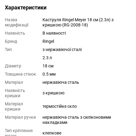
Характеристики
Назва
Каструля Ringel Meyer 18 см (2.3л) з
модифікації
кришкою (RG-2008-18)
Наявність
В наявності
Бренд
Ringel
Тип
з нержавіючої сталі
2.3 л
Діаметр
18 см
Товщина стінок
0.5 мм
Матеріал
нержавіюча сталь
Наявність
з кришкою
кришки
Матеріал
термостійке скло
кришки
Матеріал ручки
нержавіюча сталь з силіконовими
накладками
Тип кріплення
клепкове
ручок