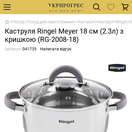
Посуд
Посуд для приготування
Каструлі
Каструлі Ringel
К
Каструля Ringel Meyer 18 см (2.3л) з
кришкою (RG-2008-18)
Артикул:
041735
Написати відгук