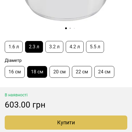
1.6 л
2.3 л
3.2 л
4.2 л
5.5 л
Діаметр
16 см
18 см
20 см
22 см
24 см
В наявності
603.00 грн
Купити