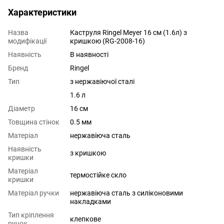
Характеристики
Назва
Каструля Ringel Meyer 16 см (1.6л) з
модифікації
кришкою (RG-2008-16)
Наявність
В наявності
Бренд
Ringel
Тип
з нержавіючої сталі
1.6 л
Діаметр
16 см
Товщина стінок
0.5 мм
Матеріал
нержавіюча сталь
Наявність
з кришкою
кришки
Матеріал
термостійке скло
кришки
Матеріал ручки
нержавіюча сталь з силіконовими
накладками
Тип кріплення
клепкове
ручок