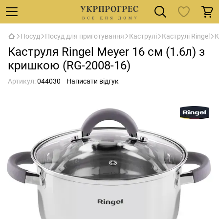
Посуд
Посуд для приготування
Каструлі
Каструлі Ringel
К
Каструля Ringel Meyer 16 см (1.6л) з
кришкою (RG-2008-16)
Артикул:
044030
Написати відгук