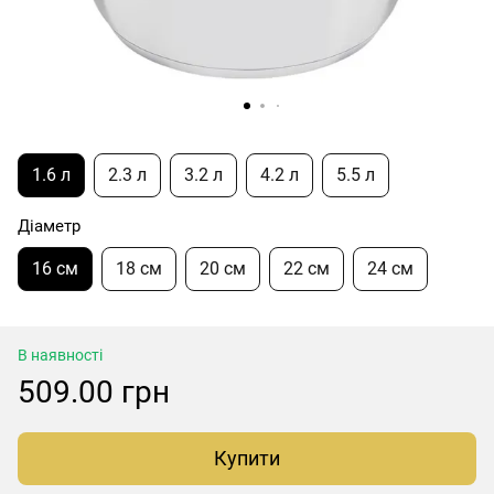
1.6 л
2.3 л
3.2 л
4.2 л
5.5 л
Діаметр
16 см
18 см
20 см
22 см
24 см
В наявності
509.00 грн
Купити