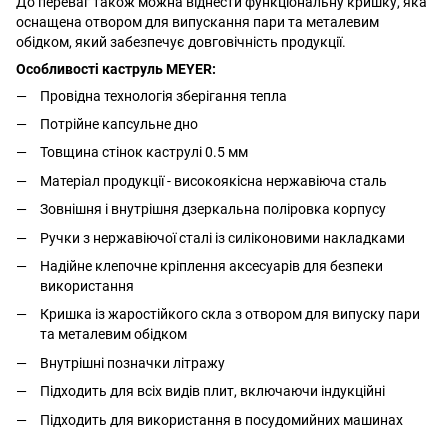
До переваг також можна віднести функціональну кришку, яка
оснащена отвором для випускання пари та металевим
обідком, який забезпечує довговічність продукції.
Особливості каструль MEYER:
Провідна технологія зберігання тепла
Потрійне капсульне дно
Товщина стінок каструлі 0.5 мм
Матеріал продукції - високоякісна нержавіюча сталь
Зовнішня і внутрішня дзеркальна поліровка корпусу
Ручки з нержавіючої сталі із силіконовими накладками
Надійне клепочне кріплення аксесуарів для безпеки
використання
Кришка із жаростійкого скла з отвором для випуску пари
та металевим обідком
Внутрішні позначки літражу
Підходить для всіх видів плит, включаючи індукційні
Підходить для використання в посудомийних машинах