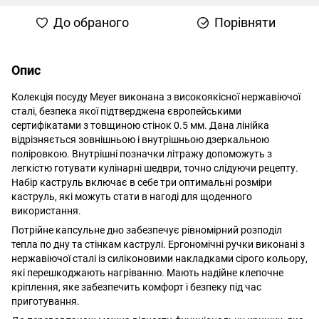
До обраного
Порівняти
Опис
Колекція посуду Meyer виконана з високоякісної нержавіючої
сталі, безпека якої підтверджена європейськими
сертифікатами з товщиною стінок 0.5 мм. Дана лінійка
відрізняється зовнішньою і внутрішньою дзеркальною
поліровкою. Внутрішні позначки літражу допоможуть з
легкістю готувати кулінарні шедври, точно слідуючи рецепту.
Набір каструль включає в себе три оптимальні розміри
каструль, які можуть стати в нагоді для щоденного
використання.
Потрійне капсульне дно забезпечує рівномірний розподіл
тепла по дну та стінкам каструлі. Ергономічні ручки виконані з
нержавіючої сталі із силіконовими накладками сірого кольору,
які перешкоджають нагріванню. Мають надійне клепочне
кріплення, яке забезпечить комфорт і безпеку під час
приготування.