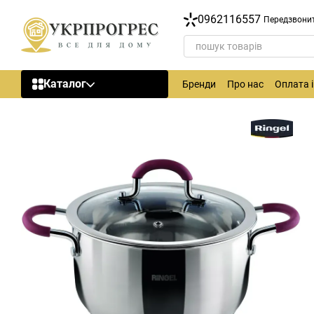
Перейти до основного контенту
0962116557
Передзвони
Каталог
Бренди
Про нас
Оплата 