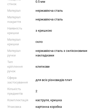
0.5 мм
стінок
Матеріал
нержавіюча сталь
Матеріал
нержавіюча сталь
покриття
Наявність
з кришкою
кришки
Матеріал
скло
кришки
Матеріал
нержавіюча сталь з силіконовими
ручки
накладками
Тип
кріплення
клепкове
ручок
Сфера
для всіх різновидів плит
застосування
Кількість
2
предметів
Комплектація
каструля, кришка
Упаковка
картонна коробка