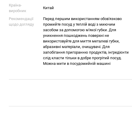
Країна-
Китай
виробник
Рекомендації
Перед першим використанням обов'язково
щодо догляду
промийте посуд у теплій воді з миючим
засобом за допомогою м'якої губки. Для
уникнення пошкоджень поверхні не
використовуйте для миття металеві губки,
абразивні матеріали, очищувачі. Для
запобігання пригоранню продуктів, інгредієнти
слід класти тільки в добре прогрітий посуд.
Можна мити в посудомийній машині