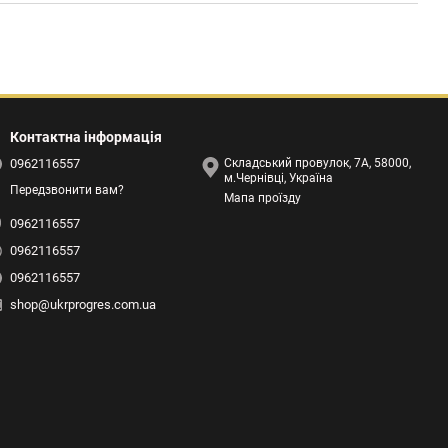
Контактна інформація
0962116557
Складський провулок, 7А, 58000,
м.Чернівці, Україна
Передзвонити вам?
Мапа проїзду
0962116557
0962116557
0962116557
shop@ukrprogres.com.ua