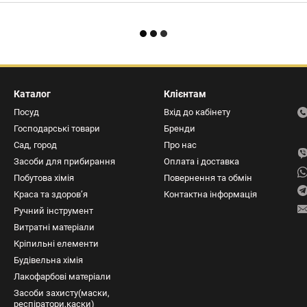
Каталог
Клієнтам
Посуд
Вхід до кабінету
Господарські товари
Бренди
Сад, город
Про нас
Засоби для прибирання
Оплата і доставка
Побутова хімія
Повернення та обмін
Краса та здоров’я
Контактна інформація
Ручний інструмент
Витратні матеріали
Кріпильні елементи
Будівельна хімія
Лакофарбові матеріали
Засоби захисту(маски,
респіратори,каски)