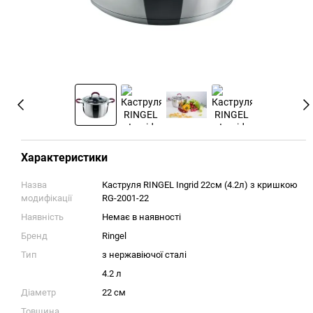
Характеристики
Назва
Каструля RINGEL Ingrid 22см (4.2л) з кришкою
модифікації
RG-2001-22
Наявність
Немає в наявності
Бренд
Ringel
Тип
з нержавіючої сталі
4.2 л
Діаметр
22 см
Товщина