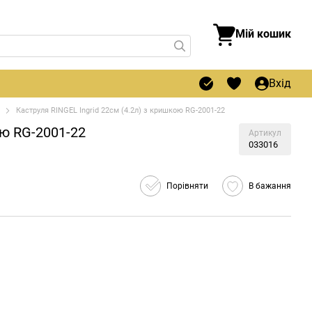
Мій кошик
Вхід
Каструля RINGEL Ingrid 22см (4.2л) з кришкою RG-2001-22
ою RG-2001-22
Артикул
033016
Порівняти
В бажання