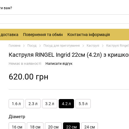
ти вам?
і доставка
Повернення та обмін
Контактна інформація
Головна
Посуд
Посуд для приготування
Каструлі
Каструлі Ringel
Каструля RINGEL Ingrid 22см (4.2л) з кришк
Немає в наявності
Написати відгук
620.00 грн
1.6 л
2.3 л
3.2 л
4.2 л
5.5 л
Діаметр
16 см
18 см
20 см
22 см
24 см