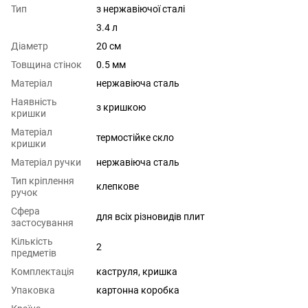
Тип
з нержавіючої сталі
3.4 л
Діаметр
20 см
Товщина стінок
0.5 мм
Матеріал
нержавіюча сталь
Наявність
з кришкою
кришки
Матеріал
термостійке скло
кришки
Матеріал ручки
нержавіюча сталь
Тип кріплення
клепкове
ручок
Сфера
для всіх різновидів плит
застосування
Кількість
2
предметів
Комплектація
каструля, кришка
Упаковка
картонна коробка