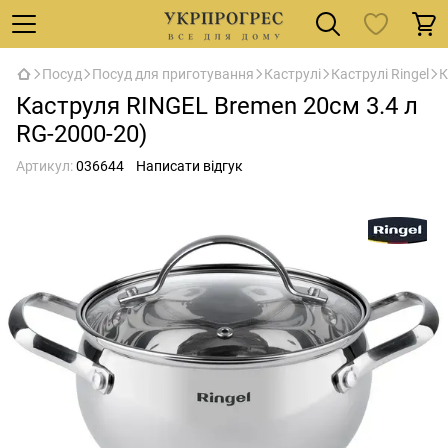
Посуд
Посуд для приготування
Каструлі
Каструлі Ringel
К
Каструля RINGEL Bremen 20см 3.4 л
RG-2000-20)
Артикул:
036644
Написати відгук