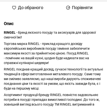
До обраного
Порівняти
Опис
RINGEL
- бренд якісного посуду та аксесуарів для здорової
смачної їжі!
Торгова марка RINGEL - приклад кращого досвіду
європейських виробників посуду і вміння забезпечити
максимум якості за прийнятною ціною. Посуд RINGEL
- помічник на вашій кухні, щодня буде надихати вас на
справжні кулінарні шедеври!
RINGEL поєднав кращий досвід, сучасні технології та актуальні
тенденції в сфері виготовлення металевого посуду. Саме тому
ми сміливо заявляємо, що наші вироби дарують споживачеві
поєднання ціни та якості за умови, що якість завжди була, є і
буде на першому місці.
Асортимент продукції бренду RINGEL повністю задовольняє
потреби в посуді і приладах вимогливої господині. До того ж,
зовнішній вигляд всього посуду ТМ RINGEL витриманий в