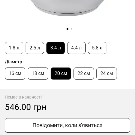
1.8 л
2.5 л
3.4 л
4.4 л
5.8 л
Діаметр
16 см
18 см
20 см
22 см
24 см
Немає в наявності
546.00 грн
Повідомити, коли з'явиться