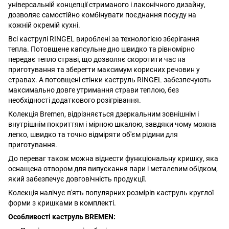
універсальній концепції стриманого і лаконічного дизайну,
дозволяє самостійно комбінувати поєднання посуду на
кожній окремій кухні.
Всі каструлі RINGEL вироблені за технологією зберігання
тепла. Потовщене капсульне дно швидко та рівномірно
передає тепло страві, що дозволяє скоротити час на
приготування та зберегти максимум корисних речовин у
стравах. А потовщені стінки каструль RINGEL забезпечують
максимально довге утримання страви теплою, без
необхідності додаткового розігрівання.
Колекція Bremen, відрізняється дзеркальним зовнішнім і
внутрішнім покриттям і мірною шкалою, завдяки чому можна
легко, швидко та точно відміряти об'єм рідини для
приготування.
До переваг також можна віднести функціональну кришку, яка
оснащена отвором для випускання пари і металевим обідком,
який забезпечує довговічність продукції.
Колекція налічує п'ять популярних розмірів каструль круглої
форми з кришками в комплекті.
Особливості каструль BREMEN: