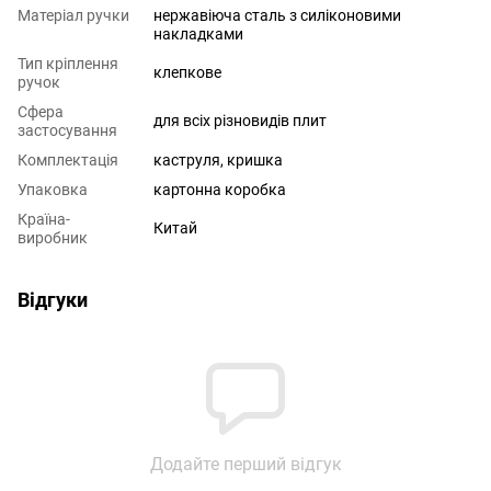
Матеріал ручки
нержавіюча сталь з силіконовими
накладками
Тип кріплення
клепкове
ручок
Сфера
для всіх різновидів плит
застосування
Комплектація
каструля, кришка
Упаковка
картонна коробка
Країна-
Китай
виробник
Відгуки
Додайте перший відгук