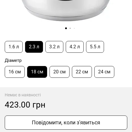
1.6 л
2.3 л
3.2 л
4.2 л
5.5 л
Діаметр
16 см
18 см
20 см
22 см
24 см
Немає в наявності
423.00 грн
Повідомити, коли з'явиться