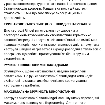
у разі високотемпературного нагрівання і водночас є цілком
безпечною для здоров'я. Товщина стінок у цій каструлі
становить 0.5 мм, що забезпечує виробу міцність і
довговічність.
ТРИШАРОВЕ КАПСУЛЬНЕ ДНО — ШВИДКЕ НАГРІВАННЯ
Дно каструлі
Ringel
виготовлене тришаровим, з
застосуванням грубої алюмінієвої пластини, герметично
запаяної всередині капсуля з неіржавкої сталі. Алюміній має
підвищену, порівнюючи зі сталлю теплопровідність, тому така
каструля швидше нагрівається і краще розподіляє тепло всією
поверхнею, що робить приготування їжі більш зручним і
економічним.
РУЧКИ З СИЛІКОНОВИМИ НАКЛАДКАМИ
Зручні ручки, що не нагріваються, надійно закріплені
заклепками. На ручки з неіржавкої сталі додатково надіті
силіконові накладки, для безпечнішого користування
каструлями серії
Berlin
.
МАКСИМАЛЬНА ЗРУЧНІСТЬ ВИКОРИСТАННЯ
Каструля з неіржавкої сталі
Ringel
має цілу низку переваг, які
максимально підвищують її ергономіку. Для точного