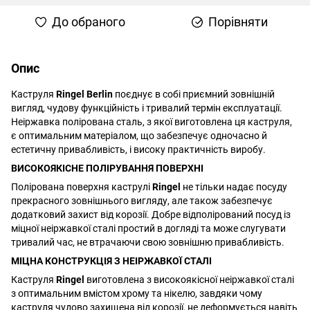
До обраного
Порівняти
Опис
Каструля
Ringel Berlin
поєднує в собі приємний зовнішній
вигляд, чудову функційність і тривалий термін експлуатації.
Неіржавка полірована сталь, з якої виготовлена ця каструля,
є оптимальним матеріалом, що забезпечує одночасно й
естетичну привабливість, і високу практичність виробу.
ВИСОКОЯКІСНЕ ПОЛІРУВАННЯ ПОВЕРХНІ
Полірована поверхня каструлі
Ringel
не тільки надає посуду
прекрасного зовнішнього вигляду, але також забезпечує
додатковий захист від корозії. Добре відполірований посуд із
міцної неіржавкої сталі простий в догляді та може слугувати
тривалий час, не втрачаючи свою зовнішню привабливість.
МІЦНА КОНСТРУКЦІЯ З НЕІРЖАВКОЇ СТАЛІ
Каструля
Ringel
виготовлена з високоякісної неіржавкої сталі
з оптимальним вмістом хрому та нікелю, завдяки чому
каструля чудово захищена від корозії, не деформується навіть