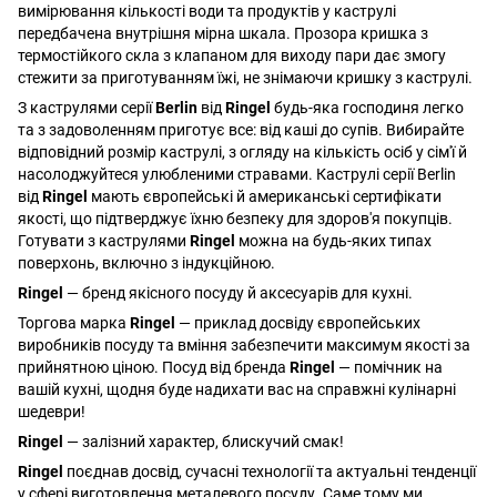
вимірювання кількості води та продуктів у каструлі
передбачена внутрішня мірна шкала. Прозора кришка з
термостійкого скла з клапаном для виходу пари дає змогу
стежити за приготуванням їжі, не знімаючи кришку з каструлі.
З каструлями серії
Berlin
від
Ringel
будь-яка господиня легко
та з задоволенням приготує все: від каші до супів. Вибирайте
відповідний розмір каструлі, з огляду на кількість осіб у сім'ї й
насолоджуйтеся улюбленими стравами. Каструлі серії Berlin
від
Ringel
мають європейські й американські сертифікати
якості, що підтверджує їхню безпеку для здоров'я покупців.
Готувати з каструлями
Ringel
можна на будь-яких типах
поверхонь, включно з індукційною.
Ringel
— бренд якісного посуду й аксесуарів для кухні.
Торгова марка
Ringel
— приклад досвіду європейських
виробників посуду та вміння забезпечити максимум якості за
прийнятною ціною. Посуд від бренда
Ringel
— помічник на
вашій кухні, щодня буде надихати вас на справжні кулінарні
шедеври!
Ringel
— залізний характер, блискучий смак!
Ringel
поєднав досвід, сучасні технології та актуальні тенденції
у сфері виготовлення металевого посуду. Саме тому ми