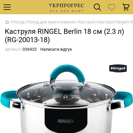
Посуд
Посуд для приготування
Каструлі
Каструлі Ringel
К
Каструля RINGEL Berlin 18 см (2.3 л)
(RG-20013-18)
Артикул:
036932
Написати відгук