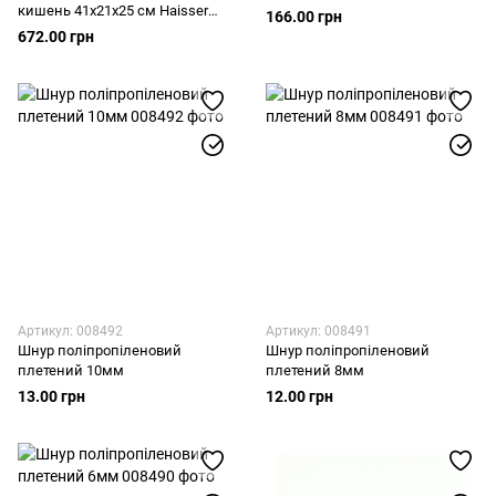
кишень 41х21х25 см Haisser
166.00 грн
90301
672.00 грн
Артикул: 008492
Артикул: 008491
Шнур поліпропіленовий
Шнур поліпропіленовий
плетений 10мм
плетений 8мм
13.00 грн
12.00 грн