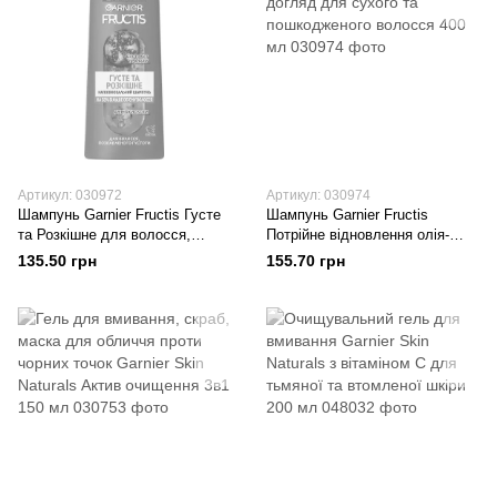
Артикул: 030972
Артикул: 030974
Шампунь Garnier Fructis Густе
Шампунь Garnier Fructis
та Розкішне для волосся,
Потрійне відновлення олія-
позбавленого густоти 400 мл
догляд для сухого та
135.50 грн
155.70 грн
пошкодженого волосся 400 мл