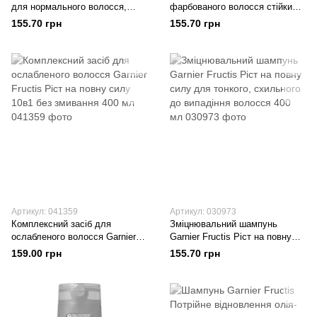
для нормального волосся,
фарбованого волосся стійкий
проти сухості та тьмяності 400
колір Годжі 400 мл
155.70 грн
155.70 грн
мл
Артикул: 041359
Артикул: 030973
Комплексний засіб для
Зміцнювальний шампунь
ослабленого волосся Garnier
Garnier Fructis Ріст на повну
Fructis Ріст на повну силу 10в1
силу для тонкого, схильного
159.00 грн
155.70 грн
без змивання 400 мл
до випадіння волосся 400 мл