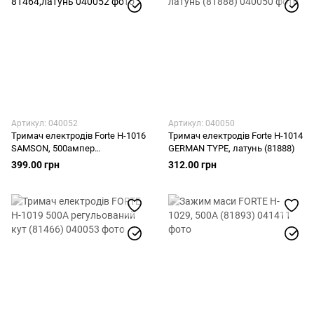
Артикул: 040052
Артикул: 040050
Тримач електродів Forte H-1016
Тримач електродів Forte H-1014
SAMSON, 500ампер
GERMAN TYPE, латунь (81888)
81464,латунь
399.00 грн
312.00 грн