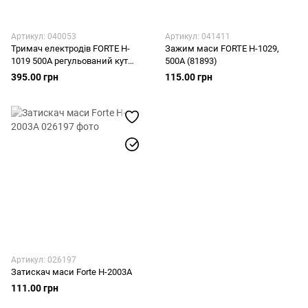
Артикул: 040053
Артикул: 041411
Тримач електродів FORTE H-
Зажим маси FORTE H-1029,
1019 500А регульований кут
500А (81893)
(81466)
395.00 грн
115.00 грн
Артикул: 026197
Затискач маси Forte H-2003A
111.00 грн