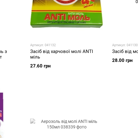
Артикул: 041132
Артикул: 041130
ль з
Засіб від харчової молі ANTI
Засіб від м
т
міль
28.00 грн
27.60 грн