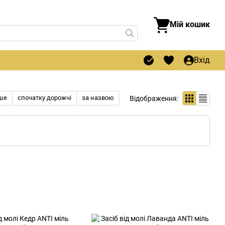
Мій кошик
Вхід
ше
спочатку дорожчі
за назвою
Відображення: