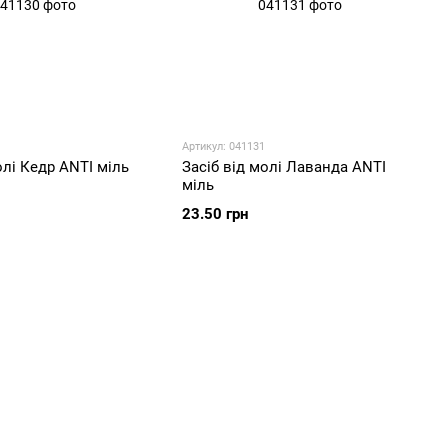
Артикул: 041131
олі Кедр ANTI міль
Засіб від молі Лаванда ANTI
міль
23.50 грн