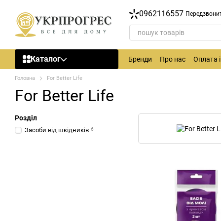
Перейти до основного контенту
0962116557
Передзвони
Каталог
Бренди
Про нас
Оплата 
Головна
For Better Life
For Better Life
Розділ
Засоби від шкідників
6