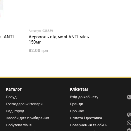
Артикул: 038339
лі ANTI
Аерозоль від молі ANTI міль
150мл
82.00 грн
Каталог
Клієнтам
Посуд
Вхід до кабінету
Господарські товари
Бренди
Сад, город
Про нас
Засоби для прибирання
Оплата і доставка
Побутова хімія
Повернення та обмін