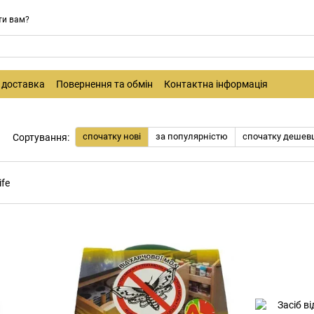
ти вам?
і доставка
Повернення та обмін
Контактна інформація
спочатку нові
за популярністю
спочатку дешев
Сортування: