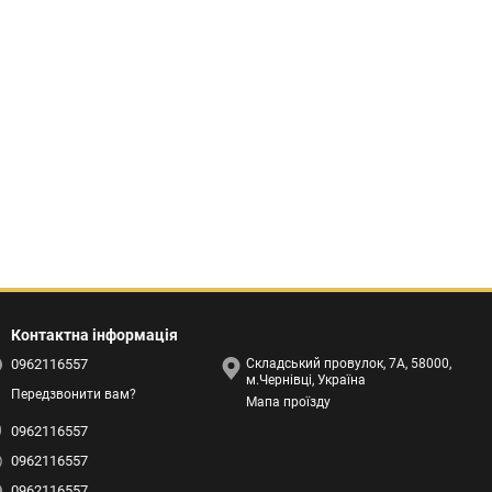
Контактна інформація
0962116557
Складський провулок, 7А, 58000,
м.Чернівці, Україна
Передзвонити вам?
Мапа проїзду
0962116557
0962116557
0962116557