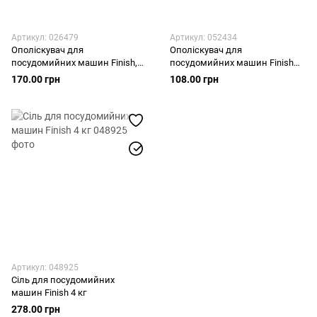
Артикул: 026479
Артикул: 052434
Ополіскувач для
Ополіскувач для
посудомийних машин Finish,
посудомийних машин Finish
800мл
Лимон, 400 мл
170.00 грн
108.00 грн
Артикул: 048925
Сіль для посудомийних
машин Finish 4 кг
278.00 грн