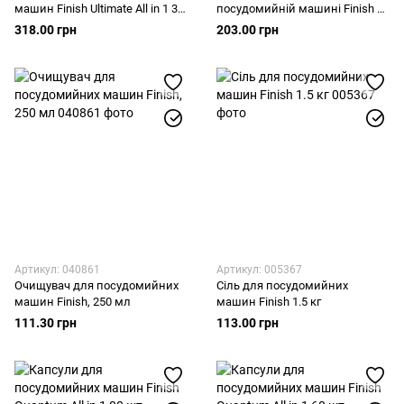
машин Finish Ultimate All in 1 30
посудомийній машині Finish All
шт.
in 1, 20 шт
318.00 грн
203.00 грн
Артикул: 040861
Артикул: 005367
Очищувач для посудомийних
Сіль для посудомийних
машин Finish, 250 мл
машин Finish 1.5 кг
111.30 грн
113.00 грн