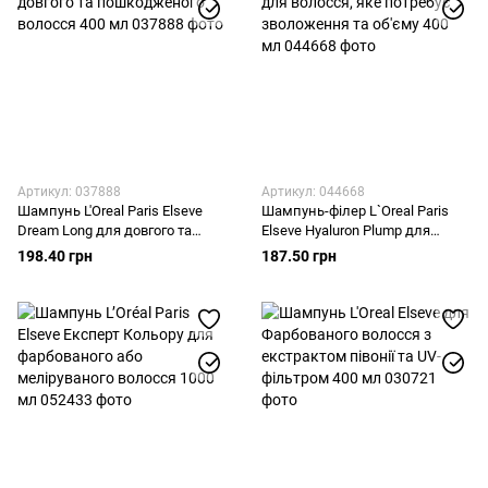
Артикул: 037888
Артикул: 044668
Шампунь L'Oreal Paris Elseve
Шампунь-філер L`Oreal Paris
Dream Long для довгого та
Elseve Hyaluron Plump для
пошкодженого волосся 400 мл
волосся, яке потребує
198.40 грн
187.50 грн
зволоження та об'єму 400 мл