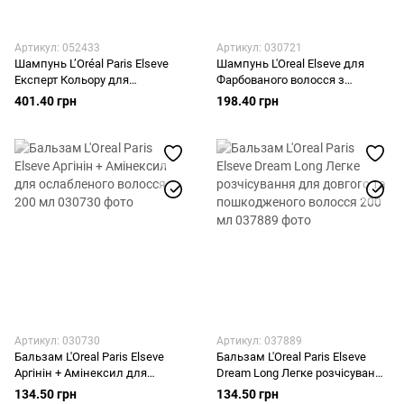
Артикул: 052433
Артикул: 030721
Шампунь L’Oréal Paris Elseve
Шампунь L'Oreal Elseve для
Експерт Кольору для
Фарбованого волосся з
фарбованого або меліруваного
екстрактом півонії та UV-
401.40 грн
198.40 грн
волосся 1000 мл
фільтром 400 мл
Артикул: 030730
Артикул: 037889
Бальзам L'Oreal Paris Elseve
Бальзам L'Oreal Paris Elseve
Аргінін + Амінексил для
Dream Long Легке розчісування
ослабленого волосся 200 мл
для довгого та пошкодженого
134.50 грн
134.50 грн