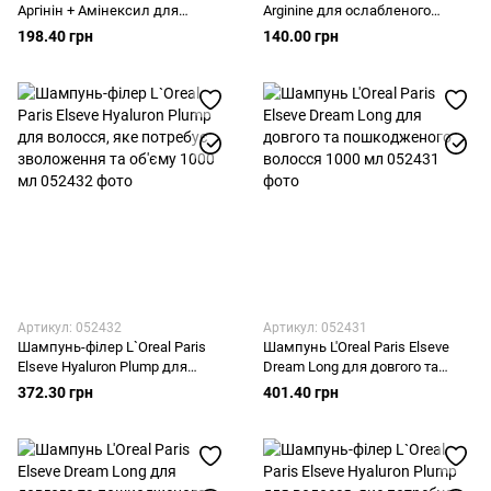
Аргінін + Амінексил для
Arginine для ослабленого
ослабленого волосся 400 мл
волосся 250 мл
198.40 грн
140.00 грн
Артикул: 052432
Артикул: 052431
Шампунь-філер L`Oreal Paris
Шампунь L'Oreal Paris Elseve
Elseve Hyaluron Plump для
Dream Long для довгого та
волосся, яке потребує
пошкодженого волосся 1000
372.30 грн
401.40 грн
зволоження та об'єму 1000 мл
мл