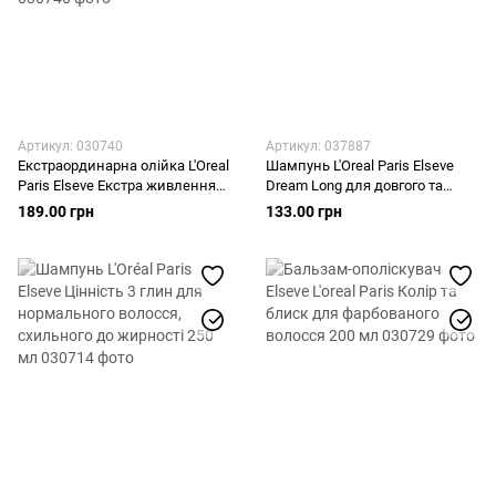
Артикул: 030740
Артикул: 037887
Екстраординарна олійка L'Oreal
Шампунь L'Oreal Paris Elseve
Paris Elseve Екстра живлення
Dream Long для довгого та
для тонкого та сухого волосся
пошкодженого волосся 250 мл
189.00 грн
133.00 грн
100 мл