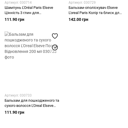
Артикул: 030714
Артикул: 030729
Шампунь L'Oréal Paris Elseve
Бальзам-ополіскувач Elseve
Цінність 3 глин для
L'oreal Paris Колір та блиск для
нормального волосся,
фарбованого волосся 200 мл
111.90 грн
142.00 грн
схильного до жирності 250 мл
Артикул: 030733
Бальзам для пошкодженого та
сухого волосся L'Oreal Elseve
Повне Відновлення 200 мл
111.90 грн