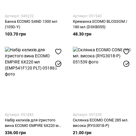
Артикул: 049222
Артикул: 051540
Банка ECOMO SAND 1300 мл
Креманка ECOMO BLOSSOM /
(105D-Y)
180 мл (DSKB055)
103.70 грн
48.30 грн
Артикул: 051885
Артикул: 051539
Набір келихів для ігристого
Склянка ECOMO CONE 285 мл.
вина ECOMO EMPIRE 6X220 мл
висока (RYG3018-P)
(EMP541F120 PLT)
336.00 грн
21.00 грн