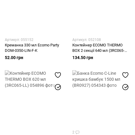
Артикул: 055152
Артикул: 052108
Креманка 330 мл Ecomo Party
Контейнер ECOMO THERMO
DOM-0350-LIN-F-K
BOX 2 секції 640 мл (3RC065-
2AX)
52.00 грн
134.50 грн
2