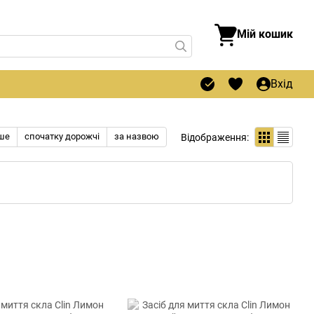
Мій кошик
Вхід
ше
спочатку дорожчі
за назвою
Відображення: