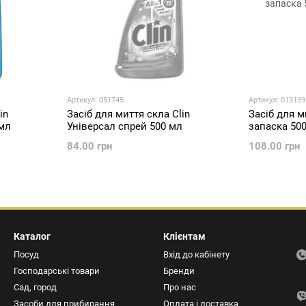
Артикул: 051745
Артикул: 013139
in
Засіб для миття скла Clin
Засіб для м
 мл
Універсал спрей 500 мл
запаска 50
84.00 грн
108.00 грн
Каталог
Клієнтам
Посуд
Вхід до кабінету
Господарські товари
Бренди
Сад, город
Про нас
Засоби для прибирання
Оплата і доставка