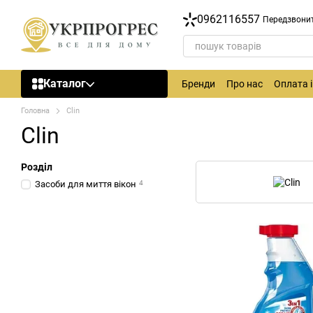
Перейти до основного контенту
0962116557
Передзвони
Каталог
Бренди
Про нас
Оплата 
Головна
Clin
Clin
Розділ
Засоби для миття вікон
4