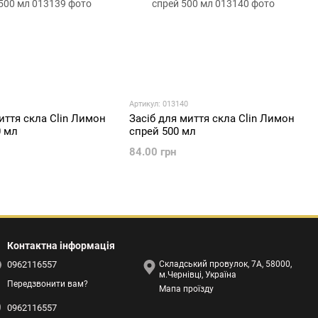
Артикул: 013140
иття скла Clin Лимон
Засіб для миття скла Clin Лимон
0 мл
спрей 500 мл
84.00 грн
Контактна інформація
0962116557
Складський провулок, 7А, 58000,
м.Чернівці, Україна
Передзвонити вам?
Мапа проїзду
0962116557