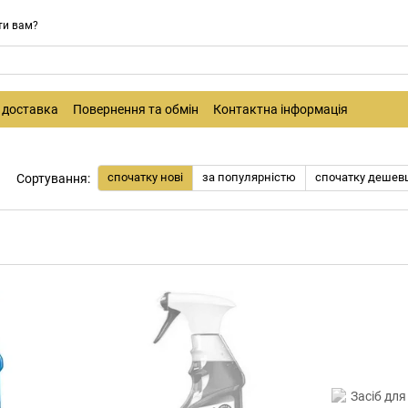
ти вам?
і доставка
Повернення та обмін
Контактна інформація
спочатку нові
за популярністю
спочатку дешев
Сортування: