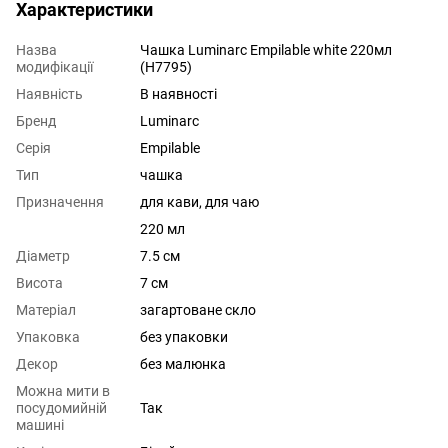
Характеристики
Назва
Чашка Luminarc Empilable white 220мл
модифікації
(H7795)
Наявність
В наявності
Бренд
Luminarc
Серія
Empilable
Тип
чашка
Призначення
для кави, для чаю
220 мл
Діаметр
7.5 см
Висота
7 см
Матеріал
загартоване скло
Упаковка
без упаковки
Декор
без малюнка
Можна мити в
посудомийній
Так
машині