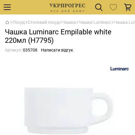
Посуд
Столовий посуд
Чашки
Чашки Luminarc
Чашка Lum
Чашка Luminarc Empilable white
220мл (H7795)
Артикул:
035708
Написати відгук