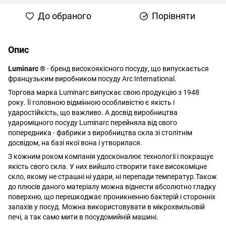
До обраного
Порівняти
Опис
Luminarc ®
- бренд високоякісного посуду, що випускається
французьким виробником посуду Arc International.
Торгова марка Luminarc випускає свою продукцію з 1948
року. Її головною відмінною особливістю є якість і
ударостійкість, що важливо. А досвід виробництва
удароміцного посуду Luminarc перейняла від свого
попередника - фабрики з виробництва скла зі столітнім
досвідом, на базі якої вона і утворилася.
З кожним роком компанія удосконалює технології і покращує
якість свого скла. У них вийшло створити таке високоміцне
скло, якому не страшні ні удари, ні перепади температур.Також
до плюсів даного матеріалу можна віднести абсолютно гладку
поверхню, що перешкоджає проникненню бактерій і сторонніх
запахів у посуд. Можна використовувати в мікрохвильовій
печі, а так само мити в посудомийній машині.