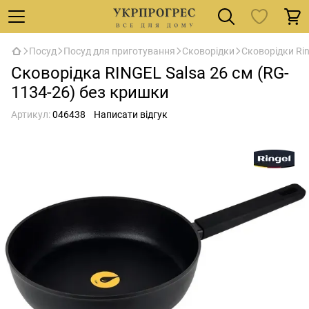
Посуд
Посуд для приготування
Сковорідки
Сковорідки Rin
Сковорідка RINGEL Salsa 26 см (RG-
1134-26) без кришки
Артикул:
046438
Написати відгук