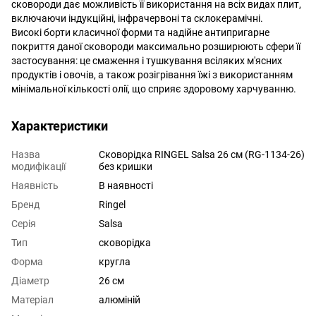
сковороди дає можливість її використання на всіх видах плит,
включаючи індукційні, інфрачервоні та склокерамічні.
Високі борти класичної форми та надійне антипригарне
покриття даної сковороди максимально розширюють сфери її
застосування: це смаження і тушкування всіляких м'ясних
продуктів і овочів, а також розігрівання їжі з використанням
мінімальної кількості олії, що сприяє здоровому харчуванню.
Характеристики
Назва
Сковорідка RINGEL Salsa 26 см (RG-1134-26)
модифікації
без кришки
Наявність
В наявності
Бренд
Ringel
Серія
Salsa
Тип
сковорідка
Форма
кругла
Діаметр
26 см
Матеріал
алюміній