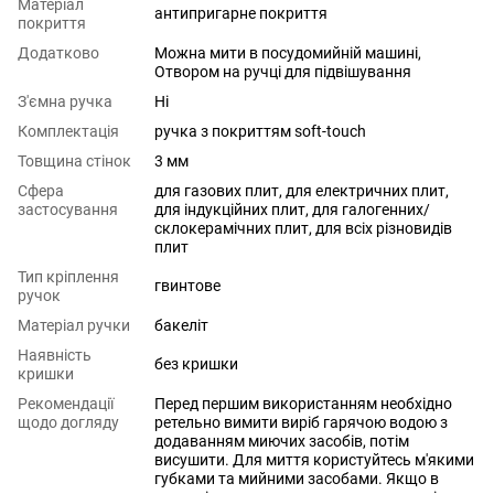
Матеріал
антипригарне покриття
покриття
Додатково
Можна мити в посудомийній машині,
Отвором на ручці для підвішування
З'ємна ручка
Ні
Комплектація
ручка з покриттям soft-touch
Товщина стінок
3 мм
Сфера
для газових плит
,
для електричних плит
,
застосування
для індукційних плит
,
для галогенних/
склокерамічних плит
,
для всіх різновидів
плит
Тип кріплення
гвинтове
ручок
Матеріал ручки
бакеліт
Наявність
без кришки
кришки
Рекомендації
Перед першим використанням необхідно
щодо догляду
ретельно вимити виріб гарячою водою з
додаванням миючих засобів, потім
висушити. Для миття користуйтесь м'якими
губками та мийними засобами. Якщо в