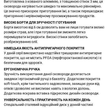
Виготовлена з кованого алюмінію, з товщиною стінок 3 мм, ця
сковорода нагрівається швидко та максимально рівномірно.
Це значно прискорює приготування їжі, а також перешкоджає
пригорянню і нерівномірному просмажуванню продуктів.
ВИСОКІ БОРТИ ДЛЯ ЗРУЧНОСТІ ГОТУВАННЯ
Борти висотою від 6 см дозволять вам не лише готувати великі
розміри страв, але і при готуванні ви зможете легко
перемішувати інгредієнти. Високі стінки запобігають
розбризкуванню олії.
НІМЕЦЬКА ЯКІСТЬ АНТИПРИГАРНОГО ПОКРИТТЯ
У даній серії використано надстійке тришарове антипригарне
покриття, що не містить PFOA (перфтороктанової кислоти) і є
безпечним для здоров'я.
ЕРГОНОМІЧНА РУЧКА
Зручність використання даної сковороди досягається
завдяки і ергономічній ручці з бакеліту. Додаткове покриття
soft-touch, крім тактильного задоволення, захищає руки від
опіків і дозволяє не вислизає навіть з вологих долонь.
Додаткова яскрава вставка підкреслює дизайн сковороди.
УНІВЕРСАЛЬНІСТЬ І ПРАКТИЧНІСТЬ НА КОЖЕН ДЕНЬ
Спеціальний сталевий індукційний диск у донній частині