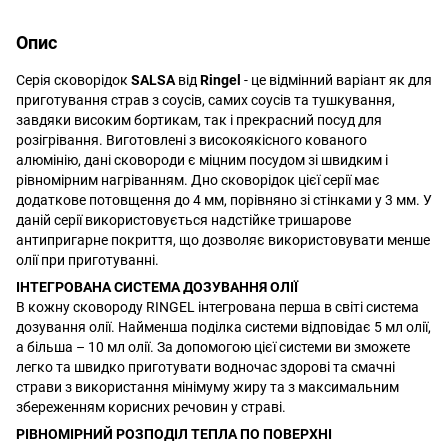
Опис
Серія сковорідок
SALSA
від
Ringel
- це відмінний варіант як для
приготування страв з соусів, самих соусів та тушкування,
завдяки високим бортикам, так і прекрасний посуд для
розігрівання. Виготовлені з високоякісного кованого
алюмінію, дані сковороди є міцним посудом зі швидким і
рівномірним нагріванням. Дно сковорідок цієї серії має
додаткове потовщення до 4 мм, порівняно зі стінками у 3 мм. У
даній серії використовується надстійке тришарове
антипригарне покриття, що дозволяє використовувати менше
олії при приготуванні.
ІНТЕГРОВАНА СИСТЕМА ДОЗУВАННЯ ОЛІЇ
В кожну сковороду RINGEL інтегрована перша в світі система
дозування олії. Найменша поділка системи відповідає 5 мл олії,
а більша – 10 мл олії. За допомогою цієї системи ви зможете
легко та швидко приготувати водночас здорові та смачні
страви з використання мінімуму жиру та з максимальним
збереженням корисних речовин у страві.
РІВНОМІРНИЙ РОЗПОДІЛ ТЕПЛА ПО ПОВЕРХНІ