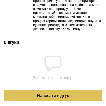
процесі приготування все-таки пригоріла
їжа, можна попередньо на декілька хвилин
замочити сковороду у воді. Не
використовуйте для миття металеві
мочалки і абразивні миючі засоби. В
процесі корисування слід використовувати
кухонне приладдя з м'яких матеріалів -
дерева, пластику або силікону.
Відгуки
Додайте перший відгук
Написати відгук