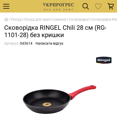
Посуд
Посуд для приготування
Сковорідки
Сковорідки Rin
Сковорідка RINGEL Chili 28 см (RG-
1101-28) без кришки
Артикул:
043614
Написати відгук