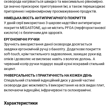
сковорода нагрівається швидко та максимально рівномірно.
Це значно прискорює приготування їжі, а також перешкоджає
пригорянню і нерівномірному просмажуванню продуктів.
НІМЕЦЬКА ЯКІСТЬ АНТИПРИГАРНОГО ПОКРИТТЯ
У даній серії використано 3-шарове надстійке антипригарне
покриття MEGASTONE, що не містить PFOA (перфтороктанової
кислоти) і є безпечним для здоров'я.
ЕРГОНОМІЧНІ РУЧКИ
Зручність використання даної сковороди досягається
завдяки ергономічній ручці з бакеліту. Додаткове покриття
soft-touch, крім тактильного задоволення, захищає руки від
опіків і дозволяє не вислизає навіть з вологих долонь. А
червоний колір ручки подарує вашій кухні яскравий стильний
акцент.
УНІВЕРСАЛЬНІСТЬ І ПРАКТИЧНІСТЬ НА КОЖЕН ДЕНЬ
Спеціальний сталевий індукційний диск у донній частині
сковороди дає можливість її використання на всіх видах плит,
включаючи індукційні, інфрачервоні та склокерамічні.
Характеристики