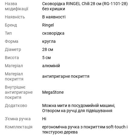
Назва
Сковорідка RINGEL Chili 28 см (RG-1101-28)
модифікації
без кришки
Наявність
В наявності
Бренд
Ringel
Тип
сковорідка
Форма
кругла
Діаметр
28 см
Висота
5 см
Матеріал
алюміній
Матеріал
антипригарне покриття
покриття
Внутрішнє
антипригарне
MegaStone
покритя
Додатково
Можна мити в посудомийній машині,
Отвором на ручці для підвішування
З'ємна ручка
Ні
Комплектація
ергономічна ручка з покриттям soft-touch і
текстурою дерева