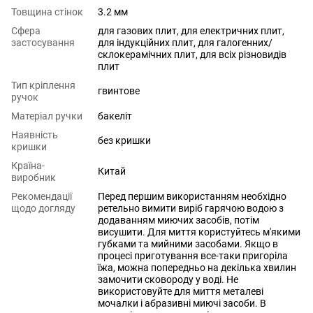
Товщина стінок
3.2 мм
Сфера
для газових плит
,
для електричних плит
,
застосування
для індукційних плит
,
для галогенних/
склокерамічних плит
,
для всіх різновидів
плит
Тип кріплення
гвинтове
ручок
Матеріал ручки
бакеліт
Наявність
без кришки
кришки
Країна-
Китай
виробник
Рекомендації
Перед першим використанням необхідно
щодо догляду
ретельно вимити виріб гарячою водою з
додаванням миючих засобів, потім
висушити. Для миття користуйтесь м'якими
губками та мийними засобами. Якщо в
процесі приготування все-таки пригоріла
їжа, можна попередньо на декілька хвилин
замочити сковороду у воді. Не
використовуйте для миття металеві
мочалки і абразивні миючі засоби. В