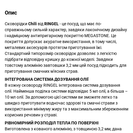
Опис
Сковорідки
Chili
від
RINGEL
- це посуд, що має по-
справжньому сильній характер, завдяки лаконічному дизайну
і надміцному антипригарному покриттю MEGASTONE. Це
покриття допускає акуратне використання, в тому числі,
металевих аксесуарів протягом приготування їжі.
Стандартний типорозмір сковорідок дозволяє з легкістю
підібрати відповідну кришку до кожної моделі. Завдяки
товстому алюмінію завтовшки 3,2 мм цей посуд підходить для
приготування смачних м'ясних страв.
ІНТЕГРОВАНА СИСТЕМА ДОЗУВАННЯ ОЛІЇ
В кожну сковороду RINGEL інтегрована система дозування
олії. Найменша поділка системи відповідає 5 мл олії, а більша –
10 мл олії. За допомогою цієї системи ви зможете легко та
швидко приготувати водночас здорові та смачні страви з
використання мінімуму жиру та з максимальним збереженням
корисних речовин у страві.
РІВНОМІРНИЙ РОЗПОДІЛ ТЕПЛА ПО ПОВЕРХНІ
Виготовлена з кованого алюмінію, з товщиною 3,2 мм, дана