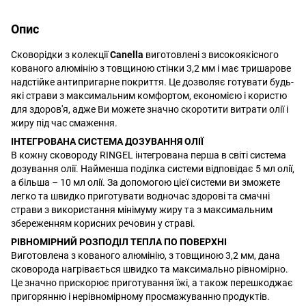
Опис
Сковорідки з колекції
Canella
виготовлені з високоякісного
кованого алюмінію з товщиною стінки 3,2 мм і має тришарове
надстійке антипригарне покриття. Це дозволяє готувати будь-
які страви з максимальним комфортом, економією і користю
для здоров'я, адже Ви можете значно скоротити витрати олії і
жиру під час смаження.
ІНТЕГРОВАНА СИСТЕМА ДОЗУВАННЯ ОЛІЇ
В кожну сковороду RINGEL інтегрована перша в світі система
дозування олії. Найменша поділка системи відповідає 5 мл олії,
а більша – 10 мл олії. За допомогою цієї системи ви зможете
легко та швидко приготувати водночас здорові та смачні
страви з використання мінімуму жиру та з максимальним
збереженням корисних речовин у страві.
РІВНОМІРНИЙ РОЗПОДІЛ ТЕПЛА ПО ПОВЕРХНІ
Виготовлена з кованого алюмінію, з товщиною 3,2 мм, дана
сковорода нагрівається швидко та максимально рівномірно.
Це значно прискорює приготування їжі, а також перешкоджає
пригорянню і нерівномірному просмажуванню продуктів.