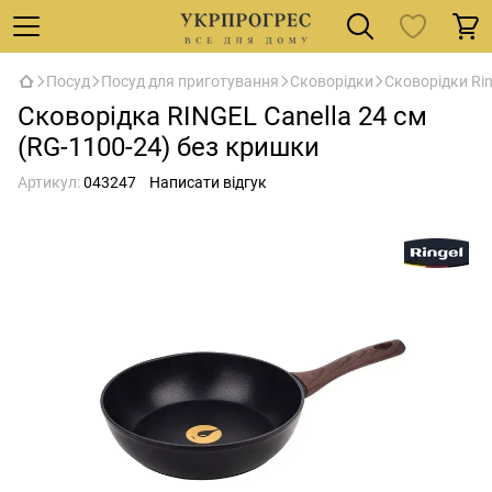
Посуд
Посуд для приготування
Сковорідки
Сковорідки Rin
Сковорідка RINGEL Canella 24 см
(RG-1100-24) без кришки
Артикул:
043247
Написати відгук