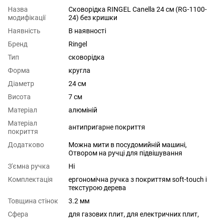
Назва
Сковорідка RINGEL Canella 24 см (RG-1100-
модифікації
24) без кришки
Наявність
В наявності
Бренд
Ringel
Тип
сковорідка
Форма
кругла
Діаметр
24 см
Висота
7 см
Матеріал
алюміній
Матеріал
антипригарне покриття
покриття
Додатково
Можна мити в посудомийній машині,
Отвором на ручці для підвішування
З'ємна ручка
Ні
Комплектація
ергономічна ручка з покриттям soft-touch і
текстурою дерева
Товщина стінок
3.2 мм
Сфера
для газових плит
,
для електричних плит
,