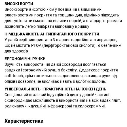
ВИСОКІ БОРТИ
Високі борти висотою 7 см у поєднанні з відмінними
властивостями покриття та товщини дна, відмінно підходять
для тушіння чи смаження великих порцій, а стандартні розміри
дозволять легко підібрати відповідну кришку
НІМЕЦЬКА ЯКІСТЬ АНТИПРИГАРНОГО ПОКРИТТЯ
У даній серії використано 3-шарове надстійке антипригарне,
що не містить PFOA (перфтороктанової кислоти) і є безпечним
для здоров'я.
ЕРГОНОМІЧНІ РУЧКИ
Зручність використання даної сковороди досягається
завдяки і ергономічній ручці з бакеліту. Додаткове покриття
soft-touch, крім тактильного задоволення, захищає руки від
опіків і дозволяє не вислизає навіть з вологих долонь.
УНІВЕРСАЛЬНІСТЬ І ПРАКТИЧНІСТЬ НА КОЖЕН ДЕНЬ
Спеціальний сталевий індукційний диск у донній частині
сковороди дає можливість її використання на всіх видах плит,
включаючи індукційні, інфрачервоні та склокерамічні.
Характеристики