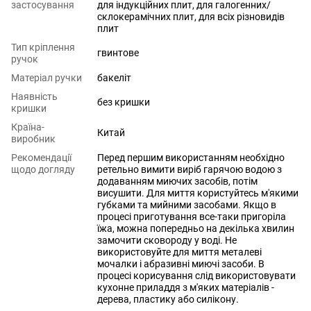
застосування
для індукційних плит
,
для галогенних/
склокерамічних плит
,
для всіх різновидів
плит
Тип кріплення
гвинтове
ручок
Матеріал ручки
бакеліт
Наявність
без кришки
кришки
Країна-
Китай
виробник
Рекомендації
Перед першим використанням необхідно
щодо догляду
ретельно вимити виріб гарячою водою з
додаванням миючих засобів, потім
висушити. Для миття користуйтесь м'якими
губками та мийними засобами. Якщо в
процесі приготування все-таки пригоріла
їжа, можна попередньо на декілька хвилин
замочити сковороду у воді. Не
використовуйте для миття металеві
мочалки і абразивні миючі засоби. В
процесі корисування слід використовувати
кухонне приладдя з м'яких матеріалів -
дерева, пластику або силікону.