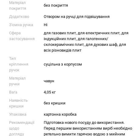
Матеріал
без покриття
покриття
Додатково
Отвором на ручці для підвішування
З'ємна ручка
Ні
Сфера
для газових плит
,
для електричних плит
,
для
застосування
індукційних плит
,
для галогенних/
склокерамічних плит
,
для духових шаф
,
для
всіх різновидів плит
Тип
кріплення
суцільна з корпусом
ручок
Матеріал
чавун
ручки
Вага
4,05 кг
Наявність
без кришки
кришки
Упаковка
картонна коробка
Рекомендації
Підготовка нового посуду до використання.
щодо
Перед першим використанням виріб необхідно
догляду
ретельно вимити гарячою водою з мийним