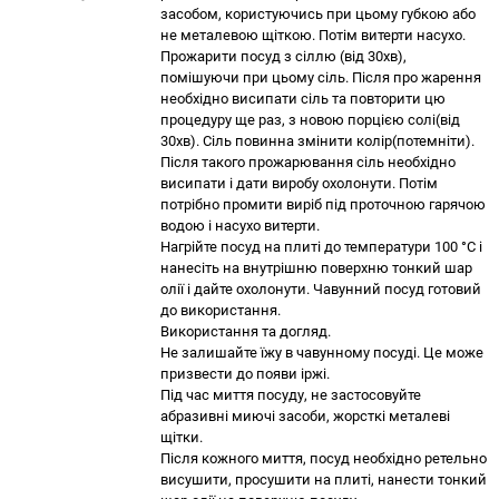
засобом, користуючись при цьому губкою або
не металевою щіткою. Потім витерти насухо.
Прожарити посуд з сіллю (від 30хв),
помішуючи при цьому сіль. Після про жарення
необхідно висипати сіль та повторити цю
процедуру ще раз, з новою порцією солі(від
30хв). Сіль повинна змінити колір(потемніти).
Після такого прожарювання сіль необхідно
висипати і дати виробу охолонути. Потім
потрібно промити виріб під проточною гарячою
водою і насухо витерти.
Нагрійте посуд на плиті до температури 100 °С і
нанесіть на внутрішню поверхню тонкий шар
олії і дайте охолонути. Чавунний посуд готовий
до використання.
Використання та догляд.
Не залишайте їжу в чавунному посуді. Це може
призвести до появи іржі.
Під час миття посуду, не застосовуйте
абразивні миючі засоби, жорсткі металеві
щітки.
Після кожного миття, посуд необхідно ретельно
висушити, просушити на плиті, нанести тонкий