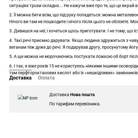
ситуаціях трохи складно... Не кажучи вже про те, що це вкрай в
2. Її можна бити всім, що під руку попадеться: можна метале
Нічого ви там не пошкодите і нічого після цього не облізете. М
3. Дивишся на неї, і хочеться щось приготувати. І не тому, що ї
4. Такі речі приємно дарувати. Якщо людина здружиться з чавуно
веганам теж дуже до речі. Я подарував другу, просунутому йогу, т
5. А ще можна не морочаючись постукати ложкою об борт після 
6. І так, я вже років 15 не користуюсь ніякими іншими сковор
там перфтороктанових кислот або їх «нешкідливих» замінників
Доставка
Оплата
Доставка
Нова пошта
По тарифам перевізника.