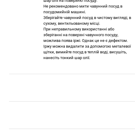
шар олії на поверхню посуду.
Не рекомендовано мити чавунний посуд в
посудомийній машині.
Зберігайте чавунний посуд в чистому вигляді, в
сухому, вентильованому місці.
При неправильному використанні або
зберіганні на поверхні чавунного посуду,
можлива поява іржі. Однак це не є дефектом.
Іржу можна видалити за допомогою металевої
щітки, вимийте посуд в теплій воді, висушіть,
нанесіть тонкий шар олії.