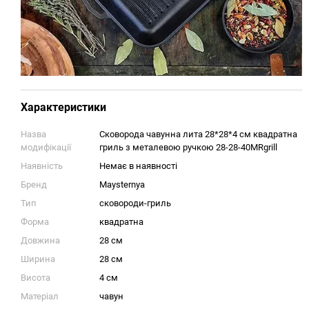
Характеристики
Назва
Сковорода чавунна лита 28*28*4 см квадратна
модифікації
гриль з металевою ручкою 28-28-40MRgrill
Наявність
Немає в наявності
Бренд
Maysternya
Тип
сковороди-гриль
Форма
квадратна
Довжина
28 см
Ширина
28 см
Висота
4 см
Матеріал
чавун