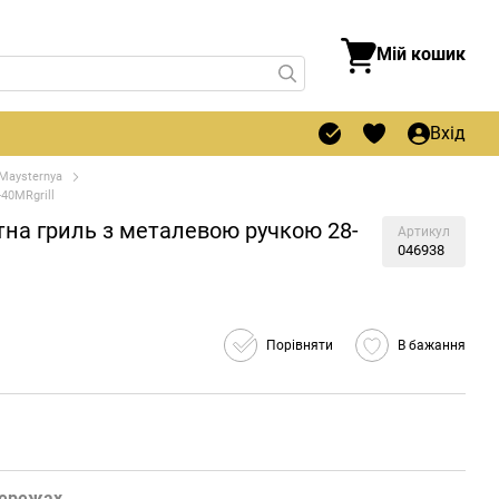
Мій кошик
Вхід
Maysternya
40MRgrill
тна гриль з металевою ручкою 28-
Артикул
046938
Порівняти
В бажання
мережах