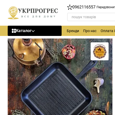
Перейти до основного контенту
0962116557
Передзвони
Каталог
Бренди
Про нас
Оплата 