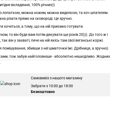
игідне вкладення, 100% річних))
вою лопаткою, можна ножем, можна виделкою, та хоч шпателем.
ожна різати прямо на сковороді. Це зручно.
сти хочеться, а тому, що на ній приємно готувати.
м, то він буде вам потім дякувати ще років 20))). До того ж і
ак він у захваті, пече на ній якісь там свої веганські коржі.
помішування, збивши з неї шматочки їжі. Дрібниця, а зручно)
ідками, тож забув найголовніше - абсолютно нешкідливо. Жодних
.
Самовивіз з нашого магазину
Забрати з 10:00 до 18:00
Безкоштовно