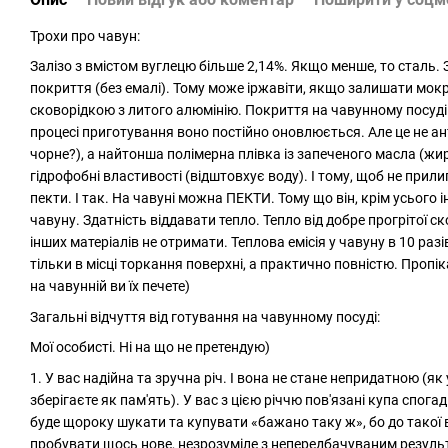
Трохи про чавун:
Залізо з вмістом вуглецю більше 2,14%. Якщо менше, то сталь. 
покриття (без емалі). Тому може іржавіти, якщо залишати мо
сковорідкою з литого алюмінію. Покриття на чавунному посуді
процесі приготування воно постійно оновлюється. Але це не а
чорне?), а найтонша полімерна плівка із запеченого масла (жир
гідрофобні властивості (відштовхує воду). І тому, щоб не прили
пекти. І так. На чавуні можна ПЕКТИ. Тому що він, крім усього 
чавуну. Здатність віддавати тепло. Тепло від добре прогрітої с
інших матеріалів не отримати. Теплова емісія у чавуну в 10 раз
тільки в місці торкання поверхні, а практично повністю. Пропік
на чавунній ви їх печете)
Загальні відчуття від готування на чавунному посуді:
Мої особисті. Ні на що не претендую)
1. У вас надійна та зручна річ. І вона не стане непридатною (як 
зберігаєте як пам'ять). У вас з цією річчю пов'язані купа спогад
буде щороку шукати та купувати «бажано таку ж», бо до такої 
пробувати щось нове, незрозуміле з непередбачуваним результ