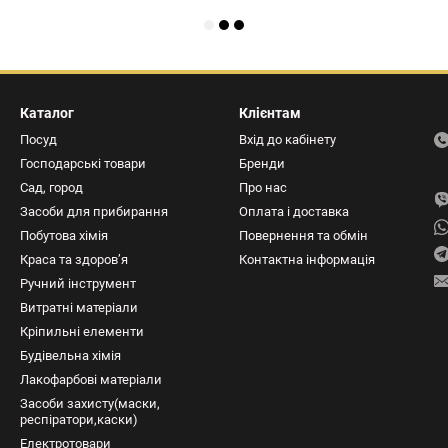
Каталог
Клієнтам
Посуд
Вхід до кабінету
Господарські товари
Бренди
Сад, город
Про нас
Засоби для прибирання
Оплата і доставка
Побутова хімія
Повернення та обмін
Краса та здоров’я
Контактна інформація
Ручний інструмент
Витратні матеріали
Кріпильні елементи
Будівельна хімія
Лакофарбові матеріали
Засоби захисту(маски,
респіратори,каски)
Електротовари