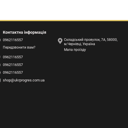
Контактна інформація
0962116557
Складський провулок, 7А, 58000,
м.Чернівці, Україна
Передзвонити вам?
Мапа проїзду
0962116557
0962116557
0962116557
shop@ukrprogres.com.ua