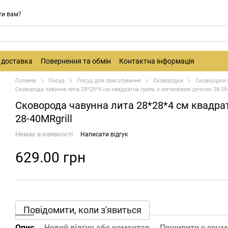
ти вам?
і доставка
Повернення та обмін
Контактна інформація
Головна
Посуд
Посуд для приготування
Сковорідки
Сковорідки 
Сковорода чавунна лита 28*28*4 см квадратна гриль з металевою ручкою 28-28-
Сковорода чавунна лита 28*28*4 см квадра
28-40MRgrill
Немає в наявності
Написати відгук
629.00 грн
Повідомити, коли з'явиться
Опис
Новий відгук або коментар
Поширити у соц