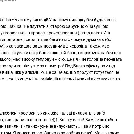
Залізо у чистому вигляді! У нашому випадку без будь-якого
крою! Важка! Не плутати зі старою бабусиною чавунною
 утворюється в процесі прожарювання (якщо нова). А в
нтипригарне покриття, як багато хто чомусь думають (бо
у), яка захищає вашу посудину від корозії, а також має
пало, готувати потрібно з олією. Хіба що коржі можна без олії
іншого, має високу теплову емісію. Це є чи не головна перевага
ковороди ви відчуєте за півметра! Подібного ефекту вам від
ів вища, ніж у алюмінію. Це означає, що продукт готується не
ається. І якщо на алюмінієвій пательні млинці ви смажите, то
улюблені кросівки, з яких вже пальці вилазять, а ви їх
ів, і як правило про хороше))). Вона у вас є! Вам не потрібно
ви звикли, а «таких» уже не випускають… І вам потрібно
атом. Я консерватор. Звикаю до добрих речей. Мені в таких