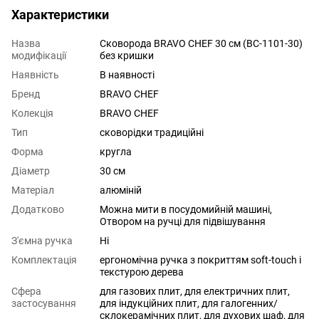
Характеристики
Назва
Сковорода BRAVO CHEF 30 см (BC-1101-30)
модифікації
без кришки
Наявність
В наявності
Бренд
BRAVO CHEF
Колекція
BRAVO CHEF
Тип
сковорідки традиційні
Форма
кругла
Діаметр
30 см
Матеріал
алюміній
Додатково
Можна мити в посудомийній машині,
Отвором на ручці для підвішування
З'ємна ручка
Ні
Комплектація
ергономічна ручка з покриттям soft-touch і
текстурою дерева
Сфера
для газових плит
,
для електричних плит
,
застосування
для індукційних плит
,
для галогенних/
склокерамічних плит
,
для духових шаф
,
для