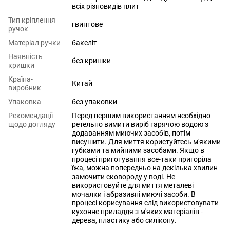
всіх різновидів плит
Тип кріплення
гвинтове
ручок
Матеріал ручки
бакеліт
Наявність
без кришки
кришки
Країна-
Китай
виробник
Упаковка
без упаковки
Рекомендації
Перед першим використанням необхідно
щодо догляду
ретельно вимити виріб гарячою водою з
додаванням миючих засобів, потім
висушити. Для миття користуйтесь м'якими
губками та мийними засобами. Якщо в
процесі приготування все-таки пригоріла
їжа, можна попередньо на декілька хвилин
замочити сковороду у воді. Не
використовуйте для миття металеві
мочалки і абразивні миючі засоби. В
процесі корисування слід використовувати
кухонне приладдя з м'яких матеріалів -
дерева, пластику або силікону.