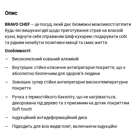
Опис
BRAVO CHEF
– це посуд, який дає безмежні можливості втілити
будь-які вишукані ідеї щодо приготування страв на власній
кухні, відчути себе справжнім Шеф-кухарем і подарувати собі
та рідним незабутні позитивні емоції та смак життя.
Особливості:
Високоякісний кований алюміній
Внутрішнє стійке класичне антипригарне покриття, що є
абсолютно безпечним для здоров’я людини
Зовнішнє супер стійке антипригарне високотемпературне
покриття
Ручка з термостійкого бакеліту, що не нагрівається,
декорована під дерево та з приємним на дотик покриттям
Soft touch
Індукційний антидеформаційний диск
Підходить для всіх видів плит, включаючи індукційні