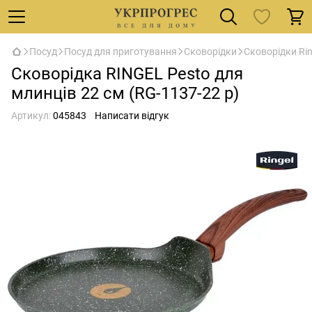
Посуд
Посуд для приготування
Сковорідки
Сковорідки Rin
Сковорідка RINGEL Pesto для
млинців 22 см (RG-1137-22 p)
Артикул:
045843
Написати відгук