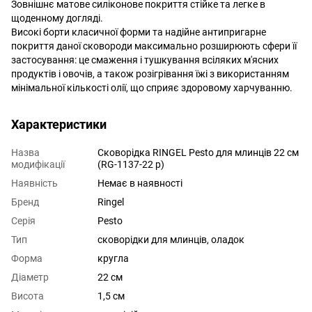
Зовнішнє матове силіконове покриття стійке та легке в
щоденному догляді.
Високі борти класичної форми та надійне антипригарне
покриття даної сковороди максимально розширюють сфери її
застосування: це смаження і тушкування всіляких м'ясних
продуктів і овочів, а також розігрівання їжі з використанням
мінімальної кількості олії, що сприяє здоровому харчуванню.
Характеристики
Назва
Сковорідка RINGEL Pesto для млинців 22 см
модифікації
(RG-1137-22 p)
Наявність
Немає в наявності
Бренд
Ringel
Серія
Pesto
Тип
сковорідки для млинців, оладок
Форма
кругла
Діаметр
22 см
Висота
1,5 см