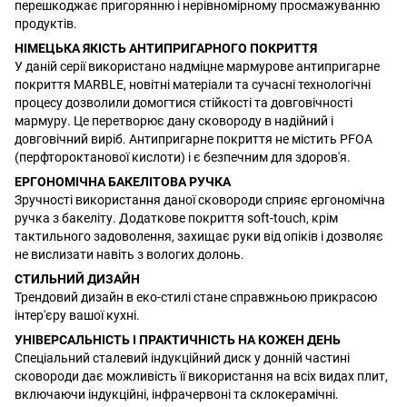
перешкоджає пригорянню і нерівномірному просмажуванню
продуктів.
НІМЕЦЬКА ЯКІСТЬ АНТИПРИГАРНОГО ПОКРИТТЯ
У даній серії використано надміцне мармурове антипригарне
покриття MARBLE, новітні матеріали та сучасні технологічні
процесу дозволили домогтися стійкості та довговічності
мармуру. Це перетворює дану сковороду в надійний і
довговічний виріб. Антипригарне покриття не містить PFOA
(перфтороктанової кислоти) і є безпечним для здоров'я.
ЕРГОНОМІЧНА БАКЕЛІТОВА РУЧКА
Зручності використання даної сковороди сприяє ергономічна
ручка з бакеліту. Додаткове покриття soft-touch, крім
тактильного задоволення, захищає руки від опіків і дозволяє
не вислизати навіть з вологих долонь.
СТИЛЬНИЙ ДИЗАЙН
Трендовий дизайн в еко-стилі стане справжньою прикрасою
інтер'єру вашої кухні.
УНІВЕРСАЛЬНІСТЬ І ПРАКТИЧНІСТЬ НА КОЖЕН ДЕНЬ
Спеціальний сталевий індукційний диск у донній частині
сковороди дає можливість її використання на всіх видах плит,
включаючи індукційні, інфрачервоні та склокерамічні.