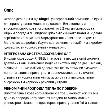
Опис
Сковорідка
PESTO
від
Ringel
- універсальний помічник на кухні
для приготування млинців та оладок. Виготовлена з
високоякісного кованого алюмінію 3,2 мм, ця сковорода є
міцним посудом зі швидким і рівномірним нагріванням. У даній
серії використовується мармурове антипригарне покриття
Marble, що що робить її дуже довговічним та надійним виробом
і дозволяє використовувати менше олії.
ІНТЕГРОВАНА СИСТЕМА ДОЗУВАННЯ ОЛІЇ
В кожну сковороду RINGEL інтегрована перша в світі система
дозування олії. Найменша поділка системи відповідає 5 мл олії,
а більша – 10 мл олії. За допомогою цієї системи ви зможете
легко та швидко приготувати водночас здорові та смачні
страви з використання мінімуму жиру та з максимальним
збереженням корисних речовин у страві.
РІВНОМІРНИЙ РОЗПОДІЛ ТЕПЛА ПО ПОВЕРХНІ
Виготовлена з кованого алюмінію з товщиною стінок 3,2 мм,
дана сковорода нагрівається швидко та максимально
рівномірно. Це значно прискорює приготування їжі, а також