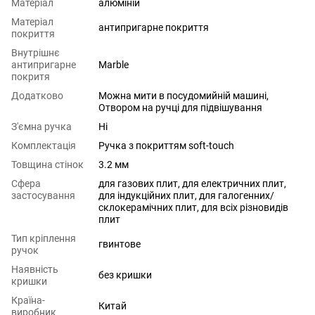
Матеріал
алюміній
Матеріал
антипригарне покриття
покриття
Внутрішнє
антипригарне
Marble
покритя
Додатково
Можна мити в посудомийній машині,
Отвором на ручці для підвішування
З'ємна ручка
Ні
Комплектація
Ручка з покриттям soft-touch
Товщина стінок
3.2 мм
Сфера
для газових плит
,
для електричних плит
,
застосування
для індукційних плит
,
для галогенних/
склокерамічних плит
,
для всіх різновидів
плит
Тип кріплення
гвинтове
ручок
Наявність
без кришки
кришки
Країна-
Китай
виробник