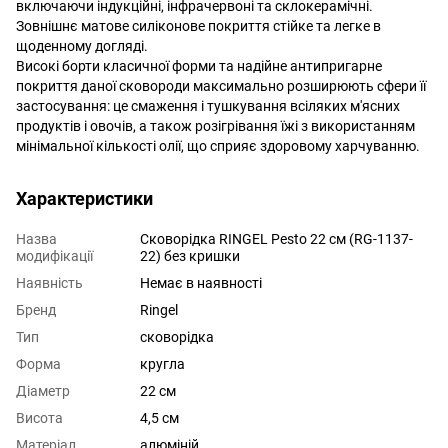
включаючи індукційні, інфрачервоні та склокерамічні.
Зовнішнє матове силіконове покриття стійке та легке в
щоденному догляді.
Високі борти класичної форми та надійне антипригарне
покриття даної сковороди максимально розширюють сфери її
застосування: це смаження і тушкування всіляких м'ясних
продуктів і овочів, а також розігрівання їжі з використанням
мінімальної кількості олії, що сприяє здоровому харчуванню.
Характеристики
Назва
Сковорідка RINGEL Pesto 22 см (RG-1137-
модифікації
22) без кришки
Наявність
Немає в наявності
Бренд
Ringel
Тип
сковорідка
Форма
кругла
Діаметр
22 см
Висота
4,5 см
Матеріал
алюміній