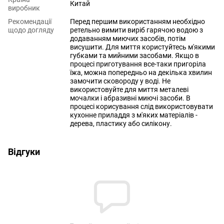
Китай
виробник
Рекомендації
Перед першим використанням необхідно
щодо догляду
ретельно вимити виріб гарячою водою з
додаванням миючих засобів, потім
висушити. Для миття користуйтесь м'якими
губками та мийними засобами. Якщо в
процесі приготування все-таки пригоріла
їжа, можна попередньо на декілька хвилин
замочити сковороду у воді. Не
використовуйте для миття металеві
мочалки і абразивні миючі засоби. В
процесі корисування слід використовувати
кухонне приладдя з м'яких матеріалів -
дерева, пластику або силікону.
Відгуки