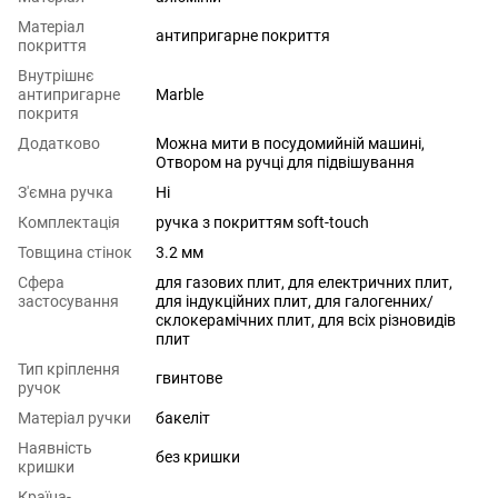
Матеріал
антипригарне покриття
покриття
Внутрішнє
антипригарне
Marble
покритя
Додатково
Можна мити в посудомийній машині,
Отвором на ручці для підвішування
З'ємна ручка
Ні
Комплектація
ручка з покриттям soft-touch
Товщина стінок
3.2 мм
Сфера
для газових плит
,
для електричних плит
,
застосування
для індукційних плит
,
для галогенних/
склокерамічних плит
,
для всіх різновидів
плит
Тип кріплення
гвинтове
ручок
Матеріал ручки
бакеліт
Наявність
без кришки
кришки
Країна-