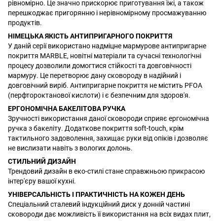
рівномірно. Це значно прискорює приготування їжі, а також
перешкоджає пригорянню і нерівномірному просмажуванню
продуктів.
НІМЕЦЬКА ЯКІСТЬ АНТИПРИГАРНОГО ПОКРИТТЯ
У даній серії використано надміцне мармурове антипригарне
покриття MARBLE, новітні матеріали та сучасні технологічні
процесу дозволили домогтися стійкості та довговічності
мармуру. Це перетворює дану сковороду в надійний і
довговічний виріб. Антипригарне покриття не містить PFOA
(перфтороктанової кислоти) і є безпечним для здоров'я.
ЕРГОНОМІЧНА БАКЕЛІТОВА РУЧКА
Зручності використання даної сковороди сприяє ергономічна
ручка з бакеліту. Додаткове покриття soft-touch, крім
тактильного задоволення, захищає руки від опіків і дозволяє
не вислизати навіть з вологих долонь.
СТИЛЬНИЙ ДИЗАЙН
Трендовий дизайн в еко-стилі стане справжньою прикрасою
інтер'єру вашої кухні.
УНІВЕРСАЛЬНІСТЬ І ПРАКТИЧНІСТЬ НА КОЖЕН ДЕНЬ
Спеціальний сталевий індукційний диск у донній частині
сковороди дає можливість її використання на всіх видах плит,