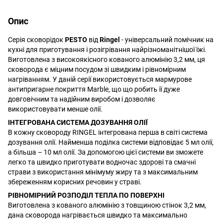
Опис
Серія сковорідок
PESTO
від
Ringel
- універсальний помічник на
кухні для приготування і розігрівання найрізноманітнішої їжі.
Виготовлена з високоякісного кованого алюмінію 3,2 мм, ця
сковорода є міцним посудом зі швидким і рівномірним
нагріванням. У даній серії використовується мармурове
антипригарне покриття Marble, що що робить її дуже
довговічним та надійним виробом і дозволяє
використовувати менше олії.
ІНТЕГРОВАНА СИСТЕМА ДОЗУВАННЯ ОЛІЇ
В кожну сковороду RINGEL інтегрована перша в світі система
дозування олії. Найменша поділка системи відповідає 5 мл олії,
а більша – 10 мл олії. За допомогою цієї системи ви зможете
легко та швидко приготувати водночас здорові та смачні
страви з використання мінімуму жиру та з максимальним
збереженням корисних речовин у страві.
РІВНОМІРНИЙ РОЗПОДІЛ ТЕПЛА ПО ПОВЕРХНІ
Виготовлена з кованого алюмінію з товщиною стінок 3,2 мм,
дана сковорода нагрівається швидко та максимально