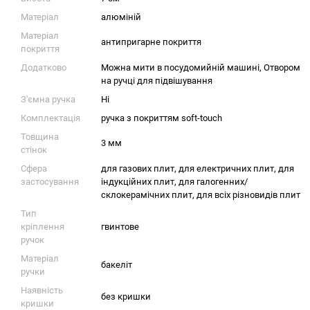
Матеріал
алюміній
Матеріал
антипригарне покриття
покриття
Додатково
Можна мити в посудомийній машині, Отвором
на ручці для підвішування
З'ємна ручка
Ні
Комплектація
ручка з покриттям soft-touch
Товщина
3 мм
стінок
Сфера
для газових плит
,
для електричних плит
,
для
застосування
індукційних плит
,
для галогенних/
склокерамічних плит
,
для всіх різновидів плит
Тип
кріплення
гвинтове
ручок
Матеріал
бакеліт
ручки
Наявність
без кришки
кришки