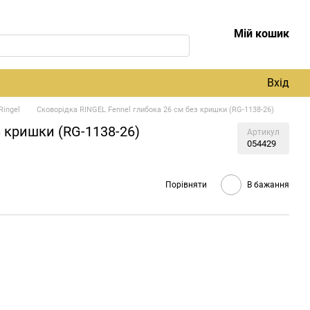
Мій кошик
Вхід
Ringel
Сковорідка RINGEL Fennel глибока 26 см без кришки (RG-1138-26)
з кришки (RG-1138-26)
Артикул
054429
Порівняти
В бажання