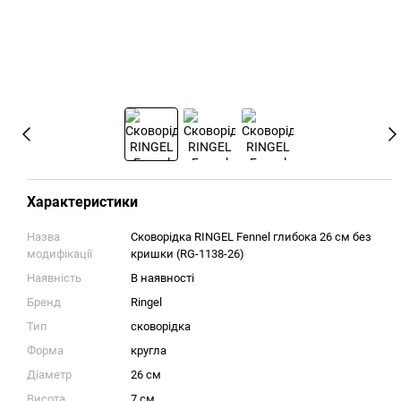
Характеристики
Назва
Сковорідка RINGEL Fennel глибока 26 см без
модифікації
кришки (RG-1138-26)
Наявність
В наявності
Бренд
Ringel
Тип
сковорідка
Форма
кругла
Діаметр
26 см
Висота
7 см