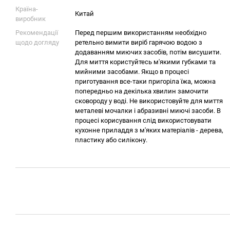
Країна-
Китай
виробник
Рекомендації
Перед першим використанням необхідно
щодо догляду
ретельно вимити виріб гарячою водою з
додаванням миючих засобів, потім висушити.
Для миття користуйтесь м'якими губками та
мийними засобами. Якщо в процесі
приготування все-таки пригоріла їжа, можна
попередньо на декілька хвилин замочити
сковороду у воді. Не використовуйте для миття
металеві мочалки і абразивні миючі засоби. В
процесі корисування слід використовувати
кухонне приладдя з м'яких матеріалів - дерева,
пластику або силікону.