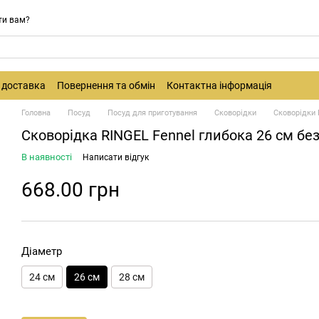
ти вам?
і доставка
Повернення та обмін
Контактна інформація
Головна
Посуд
Посуд для приготування
Сковорідки
Сковорідки 
Сковорідка RINGEL Fennel глибока 26 см бе
В наявності
Написати відгук
668.00 грн
Діаметр
24 см
26 см
28 см