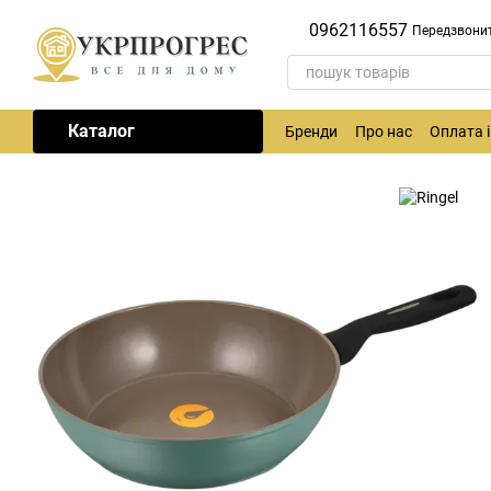
Перейти до основного контенту
0962116557
Передзвони
Каталог
Бренди
Про нас
Оплата 