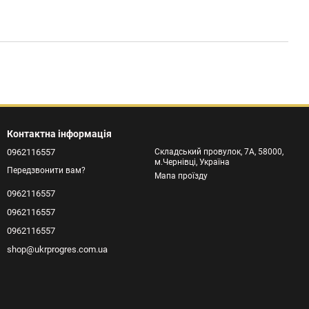
Контактна інформація
0962116557
Складський провулок, 7А, 58000,
м.Чернівці, Україна
Передзвонити вам?
Мапа проїзду
0962116557
0962116557
0962116557
shop@ukrprogres.com.ua