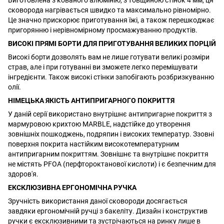
сковорода нагрівається швидко та максимально рівномірно.
Це значно прискорює приготування їжі, а також перешкоджає
пригорянню і нерівномірному просмажуванню продуктів.
ВИСОКІ ПРЯМІ БОРТИ ДЛЯ ПРИГОТУВАННЯ ВЕЛИКИХ ПОРЦІЙ
Високі борти дозволять вам не лише готувати великі розміри
страв, але і при готуванні ви зможете легко перемішувати
інгредієнти. Також високі стінки запобігають розбризкуванню
олії.
НІМЕЦЬКА ЯКІСТЬ АНТИПРИГАРНОГО ПОКРИТТЯ
У даній серії використано внутрішнє антипригарне покриття з
мармуровою крихтою MARBLE, надстійке до утворення
зовнішніх пошкоджень, подряпин і високих температур. Ззовні
поверхня покрита настійким високотемпературним
антипригарним покриттям. Зовнішнє та внутрішнє покриття
не містять PFOA (перфтороктанової кислоти) і є безпечним для
здоров'я.
ЕКСКЛЮЗИВНА ЕРГОНОМІЧНА РУЧКА
Зручність використання даної сковороди досягається
завдяки ергономічній ручці з бакеліту. Дизайн і конструктив
ручки є ексклюзивними та зустрічаються на ринку лише в