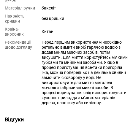
Матеріал ручки
бакеліт
Наявність
без кришки
кришки
Країна-
Китай
виробник
Рекомендації
Перед першим використанням необхідно
щодо догляду
ретельно вимити виріб гарячою водою з
додаванням миючих засобів, потім
висушити. Для миття користуйтесь м'якими
губками та мийними засобами. Якщо в
процесі приготування все-таки пригоріла
їжа, можна попередньо на декілька хвилин
замочити сковороду у воді. Не
використовуйте для миття металеві
мочалки і абразивні миючі засоби. В
процесі корисування слід використовувати
кухонне приладдя з м'яких матеріалів -
дерева, пластику або силікону.
Відгуки