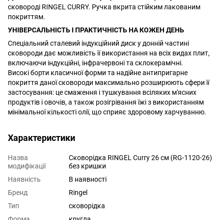
сковороді RINGEL CURRY. Ручка вкрита стійким лакованим
покриттям.
УНІВЕРСАЛЬНІСТЬ І ПРАКТИЧНІСТЬ НА КОЖЕН ДЕНЬ
Спеціальний сталевий індукційний диск у донній частині
сковороди дає можливість її використання на всіх видах плит,
включаючи індукційні, інфрачервоні та склокерамічні.
Високі борти класичної форми та надійне антипригарне
покриття даної сковороди максимально розширюють сфери її
застосування: це смаження і тушкування всіляких м'ясних
продуктів і овочів, а також розігрівання їжі з використанням
мінімальної кількості олії, що сприяє здоровому харчуванню.
Характеристики
Назва
Сковорідка RINGEL Curry 26 см (RG-1120-26)
модифікації
без кришки
Наявність
В наявності
Бренд
Ringel
Тип
сковорідка
Форма
кругла