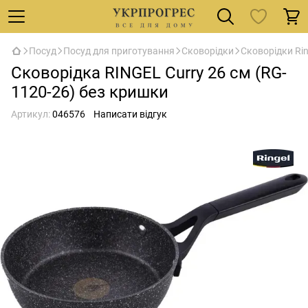
Посуд
Посуд для приготування
Сковорідки
Сковорідки Rin
Сковорідка RINGEL Curry 26 см (RG-
1120-26) без кришки
Артикул:
046576
Написати відгук