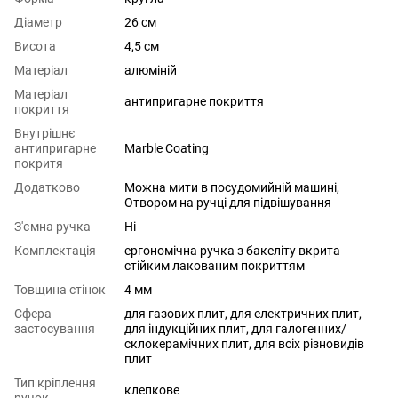
Діаметр
26 см
Висота
4,5 см
Матеріал
алюміній
Матеріал
антипригарне покриття
покриття
Внутрішнє
антипригарне
Marble Coating
покритя
Додатково
Можна мити в посудомийній машині,
Отвором на ручці для підвішування
З'ємна ручка
Ні
Комплектація
ергономічна ручка з бакеліту вкрита
стійким лакованим покриттям
Товщина стінок
4 мм
Сфера
для газових плит
,
для електричних плит
,
застосування
для індукційних плит
,
для галогенних/
склокерамічних плит
,
для всіх різновидів
плит
Тип кріплення
клепкове
ручок