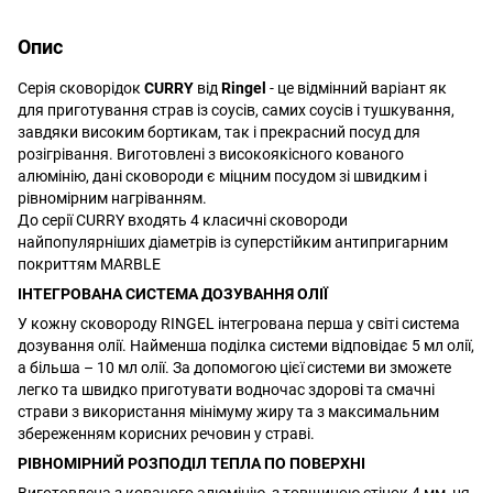
Опис
Серія сковорідок
CURRY
від
Ringel
- це відмінний варіант як
для приготування страв із соусів, самих соусів і тушкування,
завдяки високим бортикам, так і прекрасний посуд для
розігрівання. Виготовлені з високоякісного кованого
алюмінію, дані сковороди є міцним посудом зі швидким і
рівномірним нагріванням.
До серії CURRY входять 4 класичні сковороди
найпопулярніших діаметрів із суперстійким антипригарним
покриттям MARBLE
ІНТЕГРОВАНА СИСТЕМА ДОЗУВАННЯ ОЛІЇ
У кожну сковороду RINGEL інтегрована перша у світі система
дозування олії. Найменша поділка системи відповідає 5 мл олії,
а більша – 10 мл олії. За допомогою цієї системи ви зможете
легко та швидко приготувати водночас здорові та смачні
страви з використання мінімуму жиру та з максимальним
збереженням корисних речовин у страві.
РІВНОМІРНИЙ РОЗПОДІЛ ТЕПЛА ПО ПОВЕРХНІ
Виготовлена з кованого алюмінію, з товщиною стінок 4 мм, ця