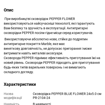
Опис
При виробництві сковорідок PEPPER FLOWER
використовуються найсучасніші технології, які гарантують
Вам безпеку та зручність в експлуатації. Антипригарні
сковорідки PEPPER посіли гідне місце серед користувачів.
Використовуючи абсолютно нове, стійке до подряпин
антипригарне покриття Marble, яке має
виняткову довговічність, не допускає пригорання і може
витримати навіть металеві аксесуари.
Сковорода PEPPER піднімає ефективність приготування їжі на
новий рівень. Сковороди PEPPER підходять для приготування
будь-яких типів варильних поверхонь і не вимагають
складного догляду.
Характеристики
Назва
Сковорідка PEPPER BLUE FLOWER 24x5.0 cм
модифікації
PR-2104-24
Наявність
В наявності