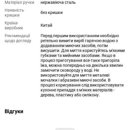
Матеріал ручки
нержавіюча сталь
Наявність
без кришки
кришки
Країна-
Китай
виробник
Рекомендації
Перед першим використанням необхідно
щодо догляду
ретельно вимити виріб гарячою водою з
додаванням миючих засобів, потім
висушити. Для миття користуйтесь м'якими
губками та мийними засобами. Якщо в
процесі приготування все-таки пригоріла
їжа, можна попередньо на декілька хвилин
замочити сковороду у воді. Не
використовуйте для миття металеві
мочалки і абразивні миючі засоби. В
процесі корисування слід використовувати
кухонне приладдя з м'яких матеріалів -
дерева, пластику або силікону.
Відгуки