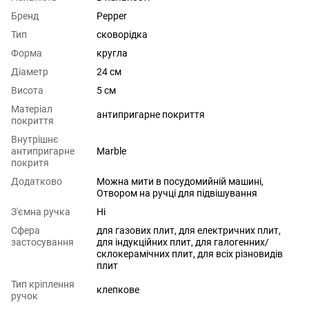
Бренд
Pepper
Тип
сковорідка
Форма
кругла
Діаметр
24 см
Висота
5 см
Матеріал
антипригарне покриття
покриття
Внутрішнє
антипригарне
Marble
покритя
Додатково
Можна мити в посудомийній машині,
Отвором на ручці для підвішування
З'ємна ручка
Ні
Сфера
для газових плит
,
для електричних плит
,
застосування
для індукційних плит
,
для галогенних/
склокерамічних плит
,
для всіх різновидів
плит
Тип кріплення
клепкове
ручок