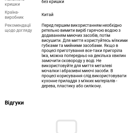
без кришки
кришки
Країна-
Китай
виробник
Рекомендації
Перед першим використанням необхідно
щодо догляду
ретельно вимити виріб гарячою водою з
додаванням миючих засобів, потім
висушити. Для миття користуйтесь м'якими
губками та мийними засобами. Якщо в
процесі приготування все-таки пригоріла
їжа, можна попередньо на декілька хвилин
замочити сковороду у воді. Не
використовуйте для миття металеві
мочалки і абразивні миючі засоби. В
процесі корисування слід використовувати
кухонне приладдя з м'яких матеріалів -
дерева, пластику або силікону.
Відгуки