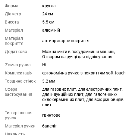
Форма
кругла
Діаметр
24 см
Висота
5.5 см
Матеріал
алюміній
Матеріал
антипригарне покриття
покриття
Додатково
Можна мити в посудомийній машині,
Отвором на ручці для підвішування
З'ємна ручка
Ні
Комплектація
ергономічна ручка з покриттям soft-touch
Товщина стінок
3.2 мм
Сфера
для газових плит
,
для електричних плит
,
застосування
для індукційних плит
,
для галогенних/
склокерамічних плит
,
для всіх різновидів
плит
Тип кріплення
гвинтове
ручок
Матеріал ручки
бакеліт
Наявність