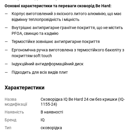
Основні характеристики та переваги сковорід Be Hard:
Корпус виготовлений з якісного литого алюмінію, що має
відмінну теплопровідність і міцність
Внутрішнє антипригарне гранітне покриття, що не містить
PFOA, свинцю та кадмію
Термостійке зовнішнє антипригарне покриття
Ергономічна ручка виготовлена з термостійкого бакеліту з
покриттям soft touch
Індукційний антидеформаційний диск
Підходить для всіх видів плит
Характеристики
Назва
Сковорідка IQ Be Hard 24 см без кришки (IQ-
модифікації
1155-24)
Наявність
В наявності
Бренд
IQ
Тип
сковорідка