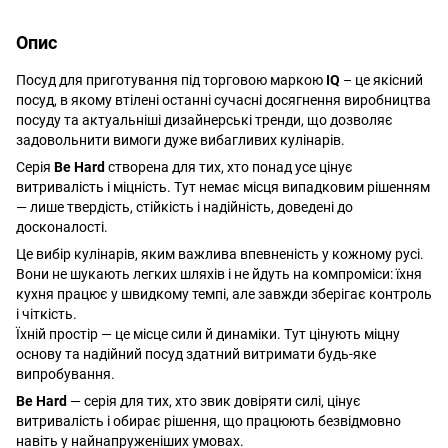
Опис
Посуд для приготування під торговою маркою
IQ
– це якісний
посуд, в якому втілені останні сучасні досягнення виробництва
посуду та актуальніші дизайнерські тренди, що дозволяє
задовольнити вимоги дуже вибагливих кулінарів.
Серія
Be Hard
створена для тих, хто понад усе цінує
витривалість і міцність. Тут немає місця випадковим рішенням
— лише твердість, стійкість і надійність, доведені до
досконалості.
Це вибір кулінарів, яким важлива впевненість у кожному русі.
Вони не шукають легких шляхів і не йдуть на компроміси: їхня
кухня працює у швидкому темпі, але завжди зберігає контроль
і чіткість.
Їхній простір — це місце сили й динаміки. Тут цінують міцну
основу та надійний посуд здатний витримати будь-яке
випробування.
Be Hard
— серія для тих, хто звик довіряти силі, цінує
витривалість і обирає рішення, що працюють безвідмовно
навіть у найнапруженіших умовах.