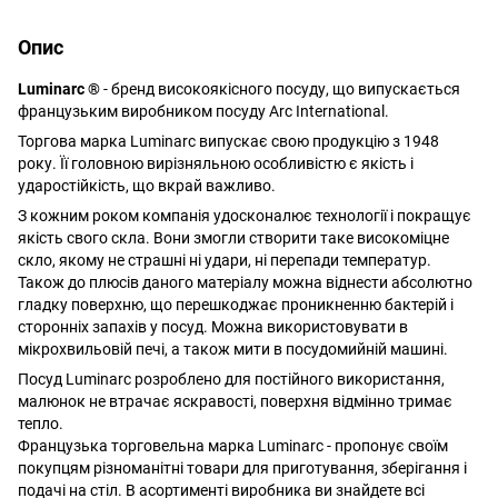
Опис
Luminarc ®
- бренд високоякісного посуду, що випускається
французьким виробником посуду Arc International.
Торгова марка Luminarc випускає свою продукцію з 1948
року. Її головною вирізняльною особливістю є якість і
ударостійкість, що вкрай важливо.
З кожним роком компанія удосконалює технології і покращує
якість свого скла. Вони змогли створити таке високоміцне
скло, якому не страшні ні удари, ні перепади температур.
Також до плюсів даного матеріалу можна віднести абсолютно
гладку поверхню, що перешкоджає проникненню бактерій і
сторонніх запахів у посуд. Можна використовувати в
мікрохвильовій печі, а також мити в посудомийній машині.
Посуд Luminarc розроблено для постійного використання,
малюнок не втрачає яскравості, поверхня відмінно тримає
тепло.
Французька торговельна марка Luminarc - пропонує своїм
покупцям різноманітні товари для приготування, зберігання і
подачі на стіл. В асортименті виробника ви знайдете всі