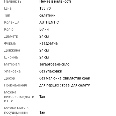
Наявність
Немає в наявності
Ціна
133.70
Тип
салатник
Колекція
AUTHENTIC
Колір
Білий
Діаметр
24 см
Форма
квадратна
Довжина
24 см
Ширина
24 см
Матеріал
загартоване скло
Упаковка
без упаковки
Декор
без малюнка, хвилястий край
Призначення
для перших страв, для салату
Можна
використовувати
Так
в НВЧ
Можна мити в
посудомийній
Так