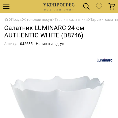
Посуд
Столовий посуд
Тарілки, салатники
Тарілки, салатн
Салатник LUMINARC 24 см
AUTHENTIC WHITE (D8746)
Артикул:
042635
Написати відгук