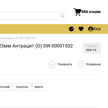
Мій кошик
Вхід
м Антрацит (D) SW-00001532
23мм Антрацит (D) SW-00001532
Артикул
054119
Порівняти
В бажання
очний
каштан
венге