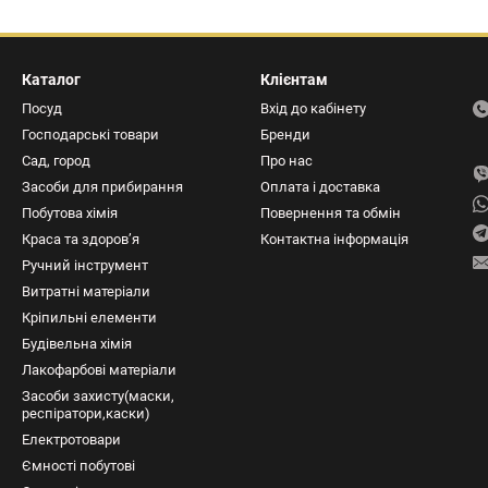
Каталог
Клієнтам
Посуд
Вхід до кабінету
Господарські товари
Бренди
Сад, город
Про нас
Засоби для прибирання
Оплата і доставка
Побутова хімія
Повернення та обмін
Краса та здоров’я
Контактна інформація
Ручний інструмент
Витратні матеріали
Кріпильні елементи
Будівельна хімія
Лакофарбові матеріали
Засоби захисту(маски,
респіратори,каски)
Електротовари
Ємності побутові