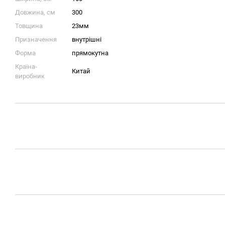
Довжина, см
300
Товщина
23мм
Призначення
внутрішні
Форма
прямокутна
Країна-
Китай
виробник