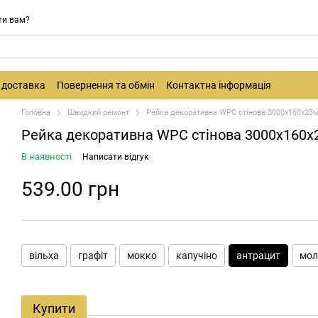
ти вам?
і доставка
Повернення та обмін
Контактна інформація
Головна
Швидкий ремонт
Рейка декоративна WPC стінова 3000х160х23м
Рейка декоративна WPC стінова 3000х160х
В наявності
Написати відгук
539.00 грн
вільха
графіт
мокко
капучіно
антрацит
мол
Купити