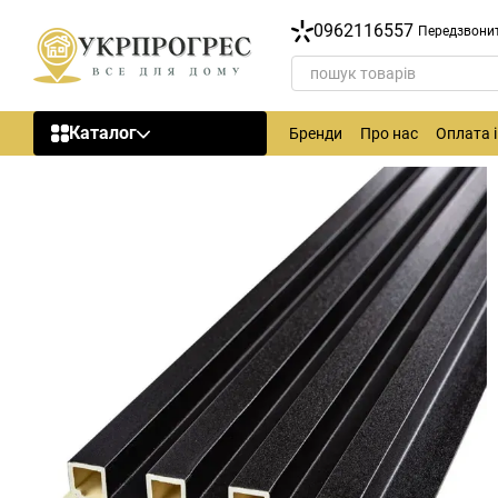
Перейти до основного контенту
0962116557
Передзвони
Каталог
Бренди
Про нас
Оплата 