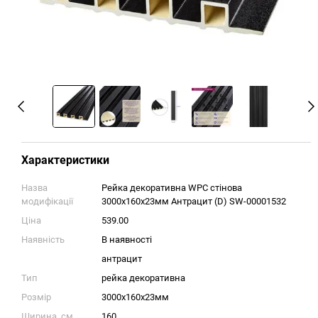
Характеристики
Назва
Рейка декоративна WPC стінова
модифікації
3000х160х23мм Антрацит (D) SW-00001532
Ціна
539.00
Наявність
В наявності
антрацит
Тип
рейка декоративна
Розмір
3000х160х23мм
Ширина, см
160