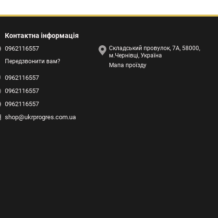
Контактна інформація
0962116557
Складський провулок, 7А, 58000,
м.Чернівці, Україна
Передзвонити вам?
Мапа проїзду
0962116557
0962116557
0962116557
shop@ukrprogres.com.ua