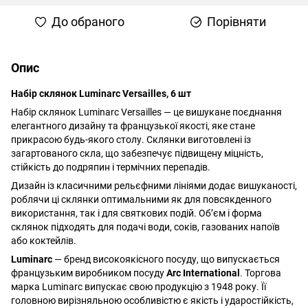
До обраного
Порівняти
Опис
Набір склянок Luminarc Versailles, 6 шт
Набір склянок Luminarc Versailles — це вишукане поєднання
елегантного дизайну та французької якості, яке стане
прикрасою будь-якого столу. Склянки виготовлені із
загартованого скла, що забезпечує підвищену міцність,
стійкість до подряпин і термічних перепадів.
Дизайн із класичними рельєфними лініями додає вишуканості,
роблячи ці склянки оптимальними як для повсякденного
використання, так і для святкових подій. Об’єм і форма
склянок підходять для подачі води, соків, газованих напоїв
або коктейлів.
Luminarc
— бренд високоякісного посуду, що випускається
французьким виробником посуду
Arc International
. Торгова
марка Luminarc випускає свою продукцію з 1948 року. Її
головною вирізняльною особливістю є якість і ударостійкість,