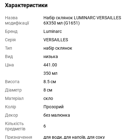
Характеристики
Назва
Набір склянок LUMINARC VERSAILLES
модифікації
6X350 мл (G1651)
Бренд
Luminarc
Серія
VERSAILLES
Тип
набір склянок
Вид
низька
Ціна
441.00
350 мл
Висота
8.5 см
Діаметр
8 см
Матеріал
скло
Колір
Прозорий
Декор
без малюнка
Кількість
6
предметів
Призначення
для води
,
для напоїв
,
для соку