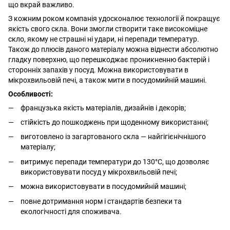
що вкрай важливо.
З кожним роком компанія удосконалює технології й покращує
якість свого скла. Вони змогли створити таке високоміцне
скло, якому не страшні ні удари, ні перепади температур.
Також до плюсів даного матеріалу можна віднести абсолютно
гладку поверхню, що перешкоджає проникненню бактерій і
сторонніх запахів у посуд. Можна використовувати в
мікрохвильовій печі, а також мити в посудомийній машині.
Особливості:
французька якість матеріалів, дизайнів і декорів;
стійкість до пошкоджень при щоденному використанні;
виготовлено із загартованого скла — найгігієнічнішого
матеріалу;
витримує перепади температури до 130°С, що дозволяє
використовувати посуд у мікрохвильовій печі;
можна використовувати в посудомийній машині;
повне дотримання норм і стандартів безпеки та
екологічності для споживача.