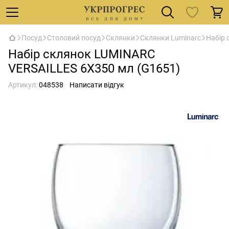
Посуд
Столовий посуд
Склянки
Склянки Luminarc
Набір 
Набір склянок LUMINARC
VERSAILLES 6X350 мл (G1651)
Артикул:
048538
Написати відгук