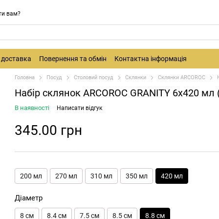
ти вам?
і доставка
Повернення та обмін
Контактна інформація
Головна
Посуд
Столовий посуд
Склянки
Склянки ARCOROC
Набір склянок ARCOROC GRANITY 6х420 мл 
В наявності
Написати відгук
345.00 грн
200 мл
270 мл
310 мл
350 мл
420 мл
Діаметр
8 см
8.4 см
7.5 см
8.5 см
8.8 см