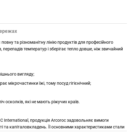
мережах
є повну та різноманітну лінію продуктів для професійного
 перепадів температур і зберігає тепло довше, ніж звичайний
ішнього вигляду;
є мікрочастинки їжі, тому посуд гігієнічний;
ч осколків, які не мають ріжучих країв.
C International, продукція Arcoroc задовольняє вимоги
сті та капіталовкладень. Її основними характеристиками стали