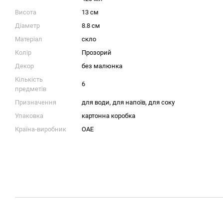
Висота
13 см
Діаметр
8.8 см
Матеріал
скло
Колір
Прозорий
Декор
без малюнка
Кількість
6
предметів
Призначення
для води
,
для напоїв
,
для соку
Упаковка
картонна коробка
Країна-виробник
ОАЕ