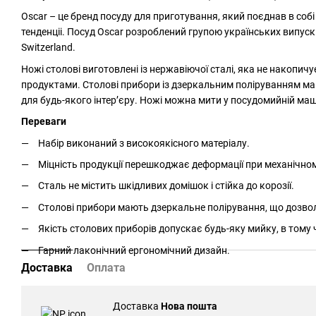
Oscar – це бренд посуду для приготування, який поєднав в собі
тенденціі. Посуд Oscar розроблений групою українських випускн
Switzerland.
Ножі столові виготовлені із нержавіючої сталі, яка не накопичу
продуктами. Столові прибори із дзеркальним поліруванням ма
для будь-якого інтер’єру. Ножі можна мити у посудомийній ма
Переваги
Набір виконаний з високоякісного матеріалу.
Міцність продукції перешкоджає деформації при механічном
Сталь не містить шкідливих домішок і стійка до корозії.
Столові прибори мають дзеркальне полірування, що дозволя
Якість столових приборів допускає будь-яку мийку, в тому 
Гарний лаконічний ергономічний дизайн.
Доставка
Оплата
Доставка
Нова пошта