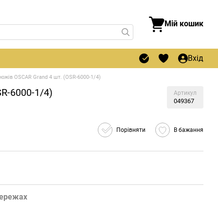
Мій кошик
Вхід
ножів OSCAR Grand 4 шт. (OSR-6000-1/4)
R-6000-1/4)
Артикул
049367
Порівняти
В бажання
мережах