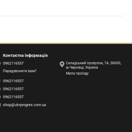
Контактна інформація
0962116557
Складський провулок, 7А, 58000,
м.Чернівці, Україна
Передзвонити вам?
Мапа проїзду
0962116557
0962116557
0962116557
shop@ukrprogres.com.ua