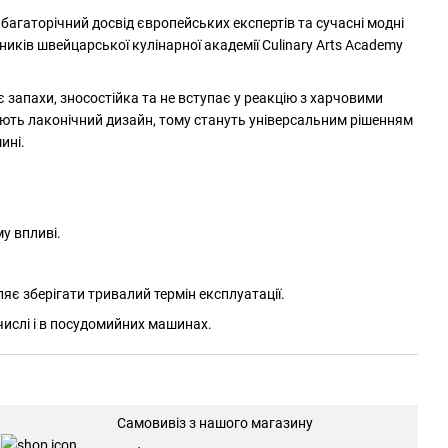
 багаторічний досвід європейських експертів та сучасні модні
иків швейцарської кулінарної академії Culinary Arts Academy
є запахи, зносостійка та не вступає у реакцію з харчовими
ють лаконічний дизайн, тому стануть універсальним рішенням
шині.
у впливі.
є зберігати тривалий термін експлуатації.
числі і в посудомийних машинах.
Самовивіз з нашого магазину