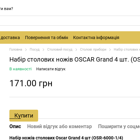
ти вам?
і доставка
Повернення та обмін
Контактна інформація
Головна
Посуд
Столовий посуд
Столові прибори
Набір столових 
Набір столових ножів OSCAR Grand 4 шт. (OS
В наявності
Написати відгук
171.00 грн
Купити
Опис
Новий відгук або коментар
Поширити у соц
Набір ножів столових Oscar Grand 4 шт (OSR-6000-1/4)