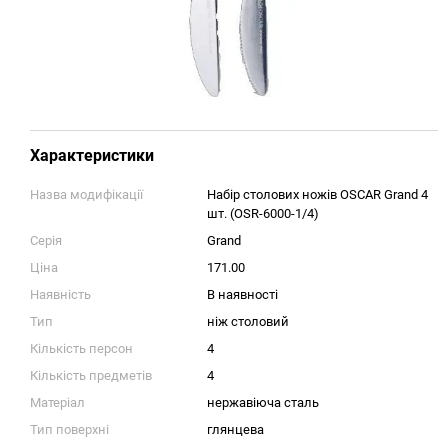
Характеристики
Назва модифікації
Набір столових ножів OSCAR Grand 4
шт. (OSR-6000-1/4)
Серія
Grand
Ціна
171.00
Наявність
В наявності
Тип
ніж столовий
Кількість персон
4
Кількість предметів
4
Матеріал
нержавіюча сталь
Тип поверхні
глянцева