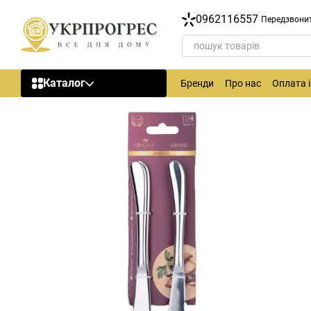
Перейти до основного контенту
0962116557
Передзвони
Каталог
Бренди
Про нас
Оплата 