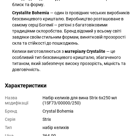
блиск та форму.
Crystalite Bohemia
— один із провідних чеських виробників
безсвинцевого кришталю. Виробництво розташоване в
самому серці Богемії — регіоні з багатовіковими
традиціями склоробства. Бренд відомий у всьому світі
завдяки своїм стильним формам, винятковій прозорості
скла та стійкості до пошкоджень.
Келихи виготовляються з
матеріалу Crystalite
— це
особливий тип безсвинцевого кришталю, збагаченого
титаном, який забезпечує високу прозорість, міцність та
довговічність.
Характеристики
Назва
Набір келихів для вина Strix 6x250 мл
модифікації
(1SF73/00000/250)
Бренд
Crystal Bohemia
Серія
Strix
Тип
набір келихів
Ціна
364.00