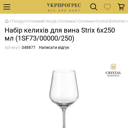
Посуд
Столовий посуд
Склянки
Склянки Crystal Bohemia
Набір келихів для вина Strix 6x250
мл (1SF73/00000/250)
Артикул:
048877
Написати відгук