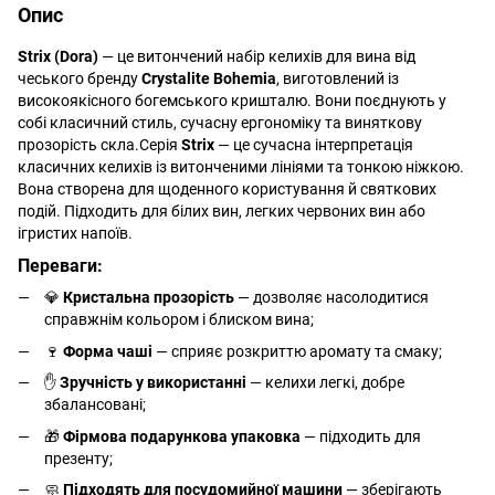
Опис
Strix (Dora)
— це витончений набір келихів для вина від
чеського бренду
Crystalite Bohemia
, виготовлений із
високоякісного богемського кришталю. Вони поєднують у
собі класичний стиль, сучасну ергономіку та виняткову
прозорість скла.Серія
Strix
— це сучасна інтерпретація
класичних келихів із витонченими лініями та тонкою ніжкою.
Вона створена для щоденного користування й святкових
подій. Підходить для білих вин, легких червоних вин або
ігристих напоїв.
Переваги:
💎
Кристальна прозорість
— дозволяє насолодитися
справжнім кольором і блиском вина;
🍷
Форма чаші
— сприяє розкриттю аромату та смаку;
✋
Зручність у використанні
— келихи легкі, добре
збалансовані;
🎁
Фірмова подарункова упаковка
— підходить для
презенту;
🧼
Підходять для посудомийної машини
— зберігають