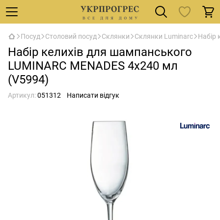
Посуд
Столовий посуд
Склянки
Склянки Luminarc
Набір 
Набір келихів для шампанського
LUMINARC MENADES 4х240 мл
(V5994)
Артикул:
051312
Написати відгук