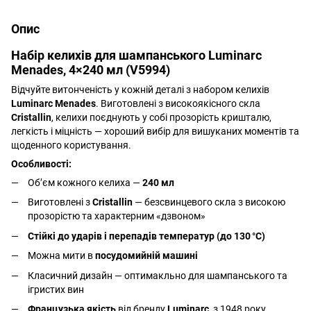
Опис
Набір келихів для шампанського Luminarc
Menades, 4×240 мл (V5994)
Відчуйте витонченість у кожній деталі з набором келихів
Luminarc Menades
. Виготовлені з високоякісного скла
Cristallin
, келихи поєднують у собі прозорість кришталю,
легкість і міцність — хороший вибір для вишуканих моментів та
щоденного користування.
Особливості:
Об’єм кожного келиха —
240 мл
Виготовлені з
Cristallin
— безсвинцевого скла з високою
прозорістю та характерним «дзвоном»
Стійкі до ударів і перепадів температур (до 130 °C)
Можна мити в
посудомийній машині
Класичний дизайн — оптимакльно для шампанського та
ігристих вин
Французька якість
від бренду
Luminarc
, з 1948 року