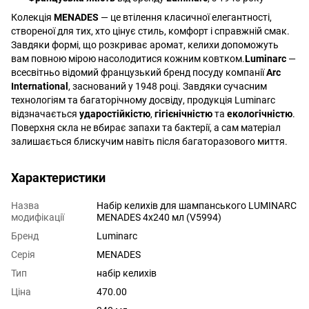
Колекція
MENADES
— це втілення класичної елегантності,
створеної для тих, хто цінує стиль, комфорт і справжній смак.
Завдяки формі, що розкриває аромат, келихи допоможуть
вам повною мірою насолодитися кожним ковтком.
Luminarc
—
всесвітньо відомий французький бренд посуду компанії
Arc
International
, заснований у 1948 році. Завдяки сучасним
технологіям та багаторічному досвіду, продукція Luminarc
відзначається
ударостійкістю
,
гігієнічністю
та
екологічністю
.
Поверхня скла не вбирає запахи та бактерії, а сам матеріал
залишається блискучим навіть після багаторазового миття.
Характеристики
Назва
Набір келихів для шампанського LUMINARC
модифікації
MENADES 4х240 мл (V5994)
Бренд
Luminarc
Серія
MENADES
Тип
набір келихів
Ціна
470.00