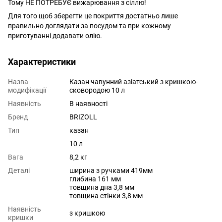
Тому НЕ ПОТРЕБУЄ вижарювання з сіллю!
Для того щоб зберегти це покриття достатньо лише
правильно доглядати за посудом та при кожному
приготуванні додавати олію.
Характеристики
Назва
Казан чавунний азіатський з кришкою-
модифікації
сковородою 10 л
Наявність
В наявності
Бренд
BRIZOLL
Тип
казан
10 л
Вага
8,2 кг
Деталі
ширина з ручками 419мм
глибина 161 мм
товщина дна 3,8 мм
товщина стінки 3,8 мм
Наявність
з кришкою
кришки