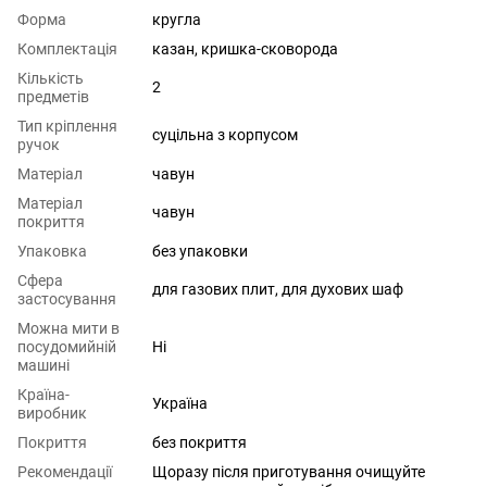
Форма
кругла
Комплектація
казан, кришка-сковорода
Кількість
2
предметів
Тип кріплення
суцільна з корпусом
ручок
Матеріал
чавун
Матеріал
чавун
покриття
Упаковка
без упаковки
Сфера
для газових плит
,
для духових шаф
застосування
Можна мити в
посудомийній
Ні
машині
Країна-
Україна
виробник
Покриття
без покриття
Рекомендації
Щоразу після приготування очищуйте