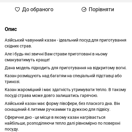
До обраного
Порівняти
Опис
Азійський чавунний казан - ідеальний посуд для приготування
східних страв.
Але і будь-які звичні Вам страви приготовані в ньому
смакуватимуть краще!
Дана модель підходить для приготування на відкритому вогні.
Казан розміщують над багатям на спеціальній підставці або
тринозі.
Казан жароміцний і має здатність утримувати тепло. В такому
посуді страва може довго залишатись гарячою.
Азійський казан має форму півсфери, без плаского дна. Він
оснащений 4 литими ручкамми та дужкою для підвісу.
Сферичне дно - це місце в якому казан нагрівається
найбільше, розподіляючи тепло далі рівномірно по поверхні
посуду.