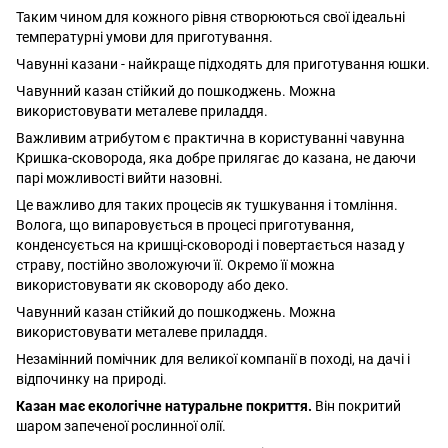
Таким чином для кожного рівня створюються свої ідеальні
температурні умови для приготування.
Чавунні казани - найкраще підходять для приготування юшки.
Чавунний казан стійкий до пошкоджень. Можна
використовувати металеве приладдя.
Важливим атрибутом є практична в користуванні чавунна
Кришка-сковорода, яка добре прилягає до казана, не даючи
парі можливості вийти назовні.
Це важливо для таких процесів як тушкування і томління.
Волога, що випаровується в процесі приготування,
конденсується на кришці-сковороді і повертається назад у
страву, постійно зволожуючи її. Окремо її можна
використовувати як сковороду або деко.
Чавунний казан стійкий до пошкоджень. Можна
використовувати металеве приладдя.
Незамінний помічник для великої компанії в поході, на дачі і
відпочинку на природі.
Казан має екологічне натуральне покриття.
Він покритий
шаром запеченої рослинної олії.