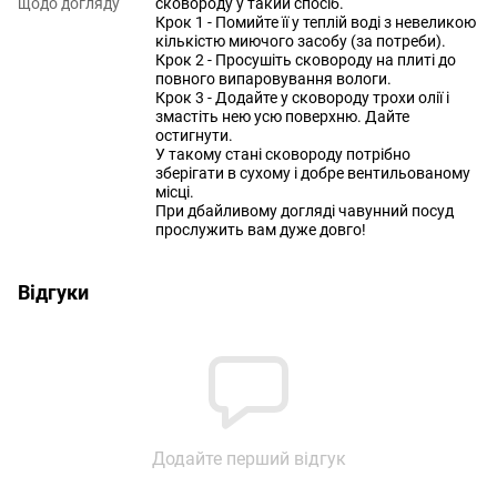
щодо догляду
сковороду у такий спосіб.
Крок 1 - Помийте її у теплій воді з невеликою
кількістю миючого засобу (за потреби).
Крок 2 - Просушіть сковороду на плиті до
повного випаровування вологи.
Крок 3 - Додайте у сковороду трохи олії і
змастіть нею усю поверхню. Дайте
остигнути.
У такому стані сковороду потрібно
зберігати в сухому і добре вентильованому
місці.
При дбайливому догляді чавунний посуд
прослужить вам дуже довго!
Відгуки
Додайте перший відгук