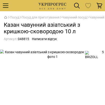
Посуд
Посуд для приготування
Чавунний посуд
Чавунний 
Казан чавунний азіатський з
кришкою-сковородою 10 л
Артикул:
048815
Написати відгук