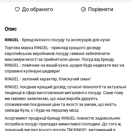
До обраного
Порівняти
Опис
RINGEL
- бренд якісного посуду та аксесуарів для кухні
Торгова марка RINGEL - приклад кращого досвіду
європейських виробників посуду і вміння забезпечити
максимум якості за прийнятною ціною. Посуд від бренду
RINGEL - помічник на вашій кухні, щодня буде надихати вас на
справжні кулінарні шедеври!
RINGEL - залізний характер, блискучий смак!
RINGEL поєднав кращий досвід, сучасні технології та актуальні
тенденції в сфері виготовлення металевого посуду. Саме тому
ми сміливо заявляємо, що наші вироби дарують
споживачеві поєднання ціни та якості за умови, що якість
завжди була, є і буде на першому місці.
Асортимент продукції бренду RINGEL повністю задовольняє
потреби в посуді і приладах вимогливої господині. До того ж,
зовнішній вигляд всього посуду ТМ RINGEL витриманий в