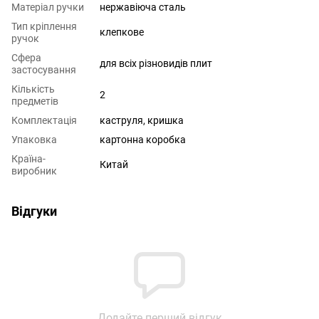
Матеріал ручки
нержавіюча сталь
Тип кріплення
клепкове
ручок
Сфера
для всіх різновидів плит
застосування
Кількість
2
предметів
Комплектація
каструля, кришка
Упаковка
картонна коробка
Країна-
Китай
виробник
Відгуки
Додайте перший відгук