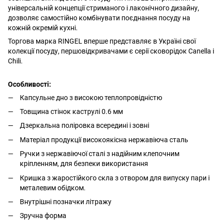
універсальній концепції стриманого і лаконічного дизайну,
дозволяє самостійно комбінувати поєднання посуду на
кожній окремій кухні.
Торгова марка RINGEL вперше представляє в Україні свої
колекції посуду, першовідкривачами є серії сковорідок Canella і
Chili.
Особливості:
Капсульне дно з високою теплопровідністю
Товщина стінок каструлі 0.6 мм
Дзеркальна поліровка всередині і зовні
Матеріал продукції високоякісна нержавіюча сталь
Ручки з нержавіючої сталі з надійним клепочним
кріпленням, для безпеки використання
Кришка з жаростійкого скла з отвором для випуску пари і
металевим обідком.
Внутрішні позначки літражу
Зручна форма