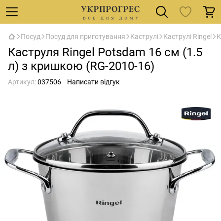
Посуд
Посуд для приготування
Каструлі
Каструлі Ringel
К
Каструля Ringel Potsdam 16 см (1.5
л) з кришкою (RG-2010-16)
Артикул:
037506
Написати відгук