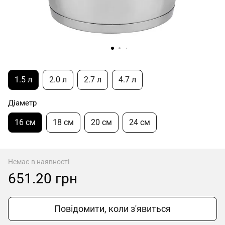
1.5 л
2.0 л
2.7 л
4.7 л
Діаметр
16 см
18 см
20 см
24 см
Немає в наявності
651.20 грн
Повідомити, коли з'явиться