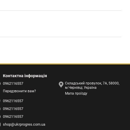
Контактна інформація
0962116557
Складський провулок, 7А, 58000,
м.Чернівці, Україна
Передзвонити вам?
Мапа проїзду
0962116557
0962116557
0962116557
shop@ukrprogres.com.ua