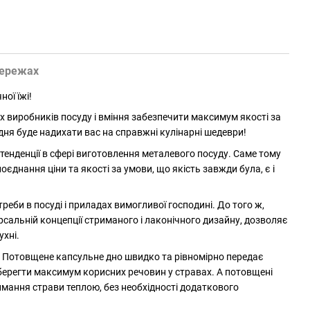
мережах
ної їжі!
 виробників посуду і вміння забезпечити максимум якості за
дня буде надихати вас на справжні кулінарні шедеври!
 тенденції в сфері виготовлення металевого посуду. Саме тому
днання ціни та якості за умови, що якість завжди була, є і
еби в посуді і приладах вимогливої господині. До того ж,
сальній концепції стриманого і лаконічного дизайну, дозволяє
ухні.
а. Потовщене капсульне дно швидко та рівномірно передає
зберегти максимум корисних речовин у стравах. А потовщені
мання страви теплою, без необхідності додаткового