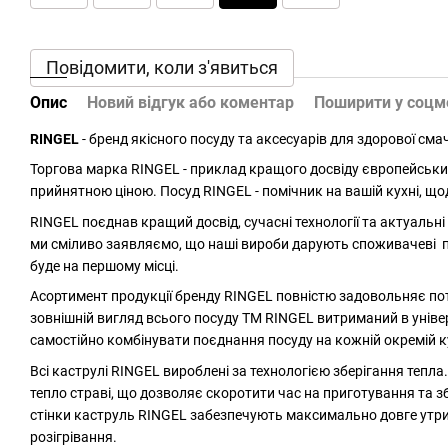
Повідомити, коли з'явиться
Опис
Новий відгук або коментар
Поширити у соц
RINGEL
- бренд якісного посуду та аксесуарів для здорової смач
Торгова марка RINGEL - приклад кращого досвіду європейських
прийнятною ціною. Посуд RINGEL - помічник на вашій кухні, що
RINGEL поєднав кращий досвід, сучасні технології та актуальні
ми сміливо заявляємо, що наші вироби дарують споживачеві поє
буде на першому місці.
Асортимент продукції бренду RINGEL повністю задовольняє потр
зовнішній вигляд всього посуду ТМ RINGEL витриманий в універ
самостійно комбінувати поєднання посуду на кожній окремій к
Всі каструлі RINGEL вироблені за технологією зберігання тепл
тепло страві, що дозволяє скоротити час на приготування та 
стінки каструль RINGEL забезпечують максимально довге утри
розігрівання.