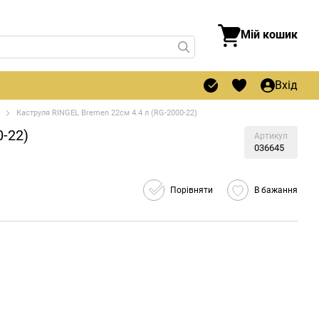
Мій кошик
Вхід
Каструля RINGEL Bremen 22см 4.4 л (RG-2000-22)
0-22)
Артикул
036645
Порівняти
В бажання