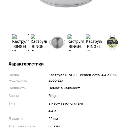
Характеристики
Назва
Каструля RINGEL Bremen 22см 4.4 л (RG-
модифікації
2000-22)
Наявність
Немає в наявності
Бренд
Ringel
Тип
з нержавіючої сталі
4.4 л
Діаметр
22 см
Товщина стінок
0.5 мм