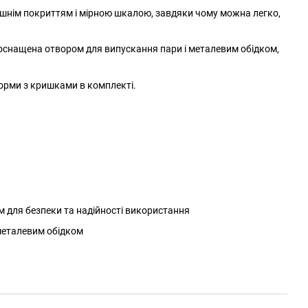
рішнім покриттям і мірною шкалою, завдяки чому можна легко,
оснащена отвором для випускання пари і металевим обідком,
форми з кришками в комплекті.
м для безпеки та надійності використання
 металевим обідком