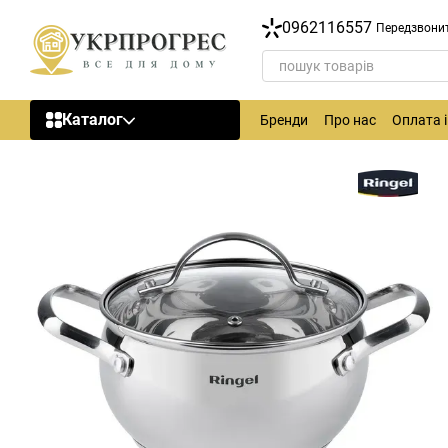
Перейти до основного контенту
0962116557
Передзвони
Каталог
Бренди
Про нас
Оплата 