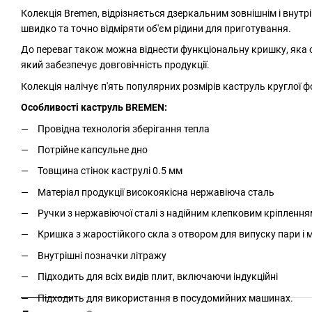
Колекція Bremen, відрізняється дзеркальним зовнішнім і внут
швидко та точно відміряти об'єм рідини для приготування.
До переваг також можна віднести функціональну кришку, яка 
який забезпечує довговічність продукції.
Колекція налічує п'ять популярних розмірів каструль круглої 
Особливості каструль BREMEN:
Провідна технологія зберігання тепла
Потрійне капсульне дно
Товщина стінок каструлі 0.5 мм
Матеріал продукції високоякісна нержавіюча сталь
Ручки з нержавіючої сталі з надійним клепковим кріплення
Кришка з жаростійкого скла з отвором для випуску пари і
Внутрішні позначки літражу
Підходить для всіх видів плит, включаючи індукційні
Підходить для використання в посудомийних машинах.