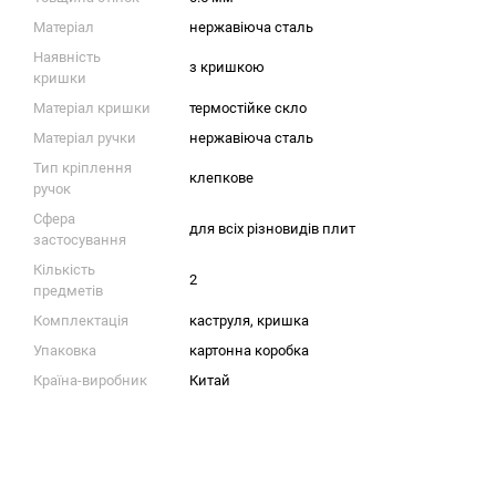
Матеріал
нержавіюча сталь
Наявність
з кришкою
кришки
Матеріал кришки
термостійке скло
Матеріал ручки
нержавіюча сталь
Тип кріплення
клепкове
ручок
Сфера
для всіх різновидів плит
застосування
Кількість
2
предметів
Комплектація
каструля, кришка
Упаковка
картонна коробка
Країна-виробник
Китай