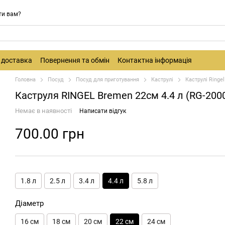
ти вам?
і доставка
Повернення та обмін
Контактна інформація
Головна
Посуд
Посуд для приготування
Каструлі
Каструлі Ringel
Каструля RINGEL Bremen 22см 4.4 л (RG-200
Немає в наявності
Написати відгук
700.00 грн
1.8 л
2.5 л
3.4 л
4.4 л
5.8 л
Діаметр
16 см
18 см
20 см
22 см
24 см