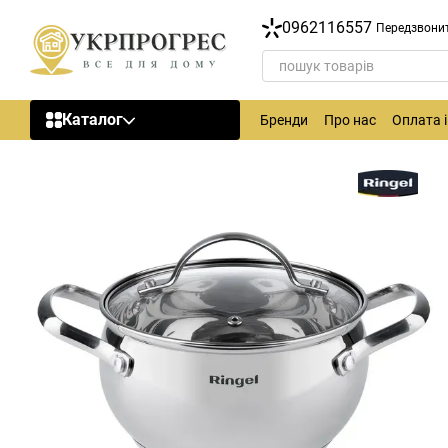
Перейти до основного контенту
0962116557
Передзвони
Каталог
Бренди
Про нас
Оплата 