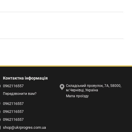
Контактна інформація
0962116557
Складський провулок, 7А, 58000,
м.Чернівці, Україна
Передзвонити вам?
Мапа проїзду
0962116557
0962116557
0962116557
shop@ukrprogres.com.ua