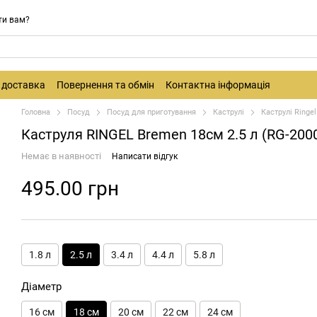
ти вам?
і доставка
Повернення та обмін
Контактна інформація
Головна
Посуд
Посуд для приготування
Каструлі
Каструлі Ringel
Каструля RINGEL Bremen 18см 2.5 л (RG-200
Немає в наявності
Написати відгук
495.00 грн
1.8 л
2.5 л
3.4 л
4.4 л
5.8 л
Діаметр
16 см
18 см
20 см
22 см
24 см