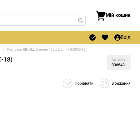
Мій кошик
Вхід
Каструля RINGEL Bremen 18см 2.5 л (RG-2000-18)
0-18)
Артикул
036643
Порівняти
В бажання