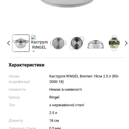
Характеристики
Назва
Каструля RINGEL Bremen 18см 2.5 л (RG-
модифікації
2000-18)
Наявність
Немає в наявності
Бренд
Ringel
Тип
з нержавіючої сталі
2.5 л
Діаметр
18 см
Товщина стінок
0.5 мм