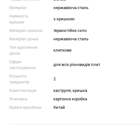
Матеріал
нержавіюча сталь
Наявність
з кришкою
кришки
Матеріал кришки
термостійке скло
Матеріал ручки
нержавіюча сталь
Тип кріплення
клепкове
ручок
Сфера
для всіх різновидів плит
застосування
Кількість
2
предметів
Комплектація
каструля, кришка
Упаковка
картонна коробка
Країна-виробник
Китай