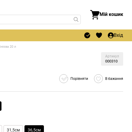
Мій кошик
Вхід
нієва 20 л
Артикул
000310
Порівняти
В бажання
31,5см
36,5см