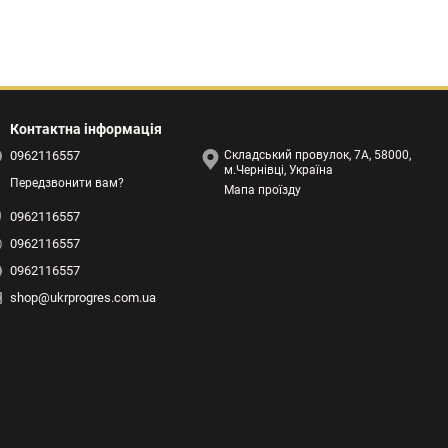
Контактна інформація
0962116557
Складський провулок, 7А, 58000,
м.Чернівці, Україна
Передзвонити вам?
Мапа проїзду
0962116557
0962116557
0962116557
shop@ukrprogres.com.ua