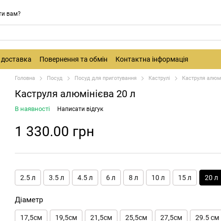
ти вам?
і доставка
Повернення та обмін
Контактна інформація
Головна
Посуд
Посуд для приготування
Каструлі
Каструля алюмі
Каструля алюмінієва 20 л
В наявності
Написати відгук
1 330.00 грн
2.5 л
3.5 л
4.5 л
6 л
8 л
10 л
15 л
20 л
Діаметр
17,5см
19,5см
21,5см
25,5см
27,5см
29.5 см