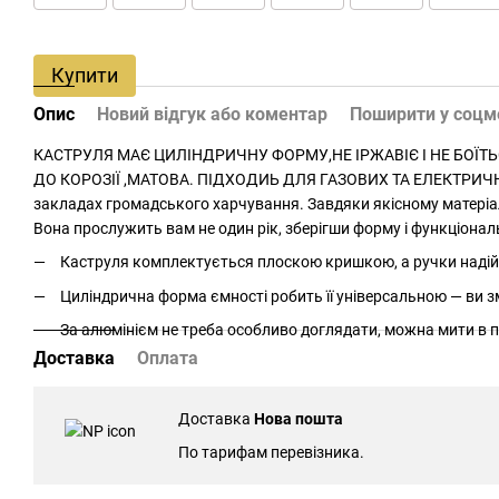
Купити
Опис
Новий відгук або коментар
Поширити у соц
КАСТРУЛЯ МАЄ ЦИЛІНДРИЧНУ ФОРМУ,НЕ ІРЖАВІЄ І НЕ БОЇТЬ
ДО КОРОЗІЇ ,МАТОВА. ПІДХОДИЬ ДЛЯ ГАЗОВИХ ТА ЕЛЕКТРИЧНИ
закладах громадського харчування. Завдяки якісному матеріал
Вона прослужить вам не один рік, зберігши форму і функціонал
Каструля комплектується плоскою кришкою, а ручки надій
Циліндрична форма ємності робить її універсальною — ви зм
За алюмінієм не треба особливо доглядати, можна мити в п
Доставка
Оплата
Доставка
Нова пошта
По тарифам перевізника.