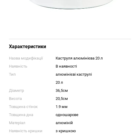
Характеристики
Назва модифікації
Каструля алюмінієва 20 л
Наявність
В наявності
Тип
алюмінієві каструлі
20 л
Діаметр
36,5см
Висота
20,5см
Товщина стінок
1.9 мм
Товщина дна
одношарове
Матеріал
алюміній
Наявність кришки
з кришкою