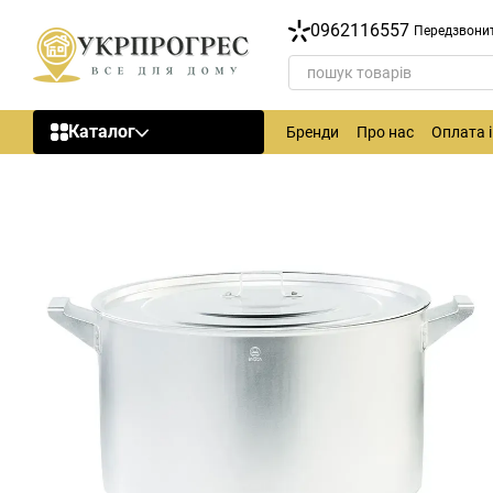
Перейти до основного контенту
0962116557
Передзвони
Каталог
Бренди
Про нас
Оплата 