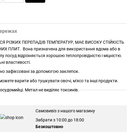
мережах
СЯ РІЗКИХ ПЕРЕПАДІВ ТЕМПЕРАТУР, МАЄ ВИСОКУ СТІЙКІСТЬ
Х ПЛИТ. Вона призначена для використання вдома або в
у посуд відрізняється хорошою теплопровідністю і міцністю.
ьні властивості.
но зафіксовані за допомогою заклепок.
ожете варити або тушкувати овочі, м'ясо та інші продукти.
осудомийці. Метал не виділяє токсинів.
Самовивіз з нашого магазину
Забрати з 10:00 до 18:00
Безкоштовно