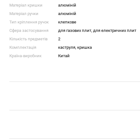
Матеріал кришки
алюміній
Матеріал ручки
алюміній
Тип кріплення ручок
клепкове
Сфера застосування
для газових плит
,
для електричних плит
Кількість предметів
2
Комплектація
каструля, кришка
Країна-виробник
Китай