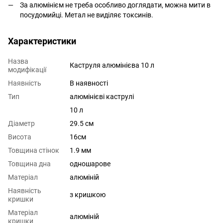
За алюмінієм не треба особливо доглядати, можна мити в
посудомийці. Метал не виділяє токсинів.
Характеристики
Назва
Каструля алюмінієва 10 л
модифікації
Наявність
В наявності
Тип
алюмінієві каструлі
10 л
Діаметр
29.5 см
Висота
16см
Товщина стінок
1.9 мм
Товщина дна
одношарове
Матеріал
алюміній
Наявність
з кришкою
кришки
Матеріал
алюміній
кришки