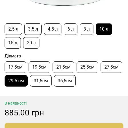
2.5 л
3.5 л
4.5 л
6 л
8 л
10 л
15 л
20 л
Діаметр
17,5см
19,5см
21,5см
25,5см
27,5см
29.5 см
31,5см
36,5см
В наявності
885.00 грн