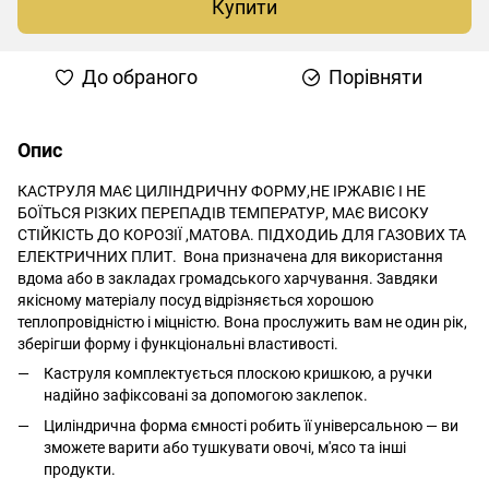
Купити
До обраного
Порівняти
Опис
КАСТРУЛЯ МАЄ ЦИЛІНДРИЧНУ ФОРМУ,НЕ ІРЖАВІЄ І НЕ
БОЇТЬСЯ РІЗКИХ ПЕРЕПАДІВ ТЕМПЕРАТУР, МАЄ ВИСОКУ
СТІЙКІСТЬ ДО КОРОЗІЇ ,МАТОВА. ПІДХОДИЬ ДЛЯ ГАЗОВИХ ТА
ЕЛЕКТРИЧНИХ ПЛИТ. Вона призначена для використання
вдома або в закладах громадського харчування. Завдяки
якісному матеріалу посуд відрізняється хорошою
теплопровідністю і міцністю. Вона прослужить вам не один рік,
зберігши форму і функціональні властивості.
Каструля комплектується плоскою кришкою, а ручки
надійно зафіксовані за допомогою заклепок.
Циліндрична форма ємності робить її універсальною — ви
зможете варити або тушкувати овочі, м'ясо та інші
продукти.