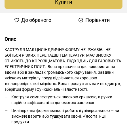
Купити
До обраного
Порівняти
Опис
КАСТРУЛЯ МАЄ ЦИЛІНДРИЧНУ ФОРМУ,НЕ ІРЖАВІЄ І НЕ
БОЇТЬСЯ РІЗКИХ ПЕРЕПАДІВ ТЕМПЕРАТУР, МАЄ ВИСОКУ
СТІЙКІСТЬ ДО КОРОЗІЇ ,МАТОВА. ПІДХОДИЬ ДЛЯ ГАЗОВИХ ТА
ЕЛЕКТРИЧНИХ ПЛИТ. Вона призначена для використання
вдома або в закладах громадського харчування. Завдяки
якісному матеріалу посуд відрізняється хорошою
теплопровідністю і міцністю. Вона прослужить вам не один рік,
зберігши форму і функціональні властивості.
Каструля комплектується плоскою кришкою, а ручки
надійно зафіксовані за допомогою заклепок.
Циліндрична форма ємності робить її універсальною — ви
зможете варити або тушкувати овочі, м'ясо та інші
продукти.