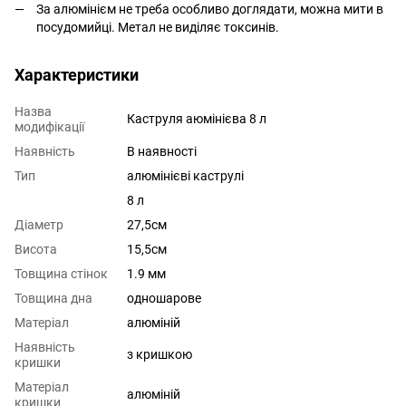
За алюмінієм не треба особливо доглядати, можна мити в
посудомийці. Метал не виділяє токсинів.
Характеристики
Назва
Каструля аюмінієва 8 л
модифікації
Наявність
В наявності
Тип
алюмінієві каструлі
8 л
Діаметр
27,5см
Висота
15,5см
Товщина стінок
1.9 мм
Товщина дна
одношарове
Матеріал
алюміній
Наявність
з кришкою
кришки
Матеріал
алюміній
кришки