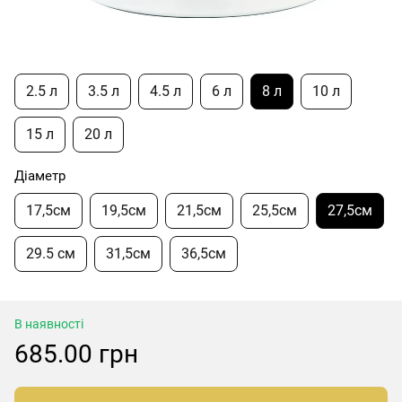
2.5 л
3.5 л
4.5 л
6 л
8 л
10 л
15 л
20 л
Діаметр
17,5см
19,5см
21,5см
25,5см
27,5см
29.5 см
31,5см
36,5см
В наявності
685.00 грн