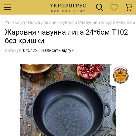
Посуд
Посуд для приготування
Чавунний посуд
Чавунний 
Жаровня чавунна лита 24*6см Т102
без кришки
Артикул:
045472
Написати відгук