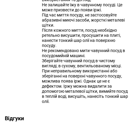
Не залишайте їжу в чавунному посуді. Це
може призвести до появи іржі.
Під час миття посуду, не застосовуйте
абразивні миючі засоби, жорсткі металеві
щітки.
Після кожного миття, посуд необхідно
ретельно висушити, просушити на плиті,
нанести тонкий шар олії на поверхню
посуду.
Не рекомендовано мити чавунний посуд в
посудомийній машині.
Зберігайте чавунний посуд в чистому
вигляді, в сухому, вентильованому місці.
При неправильному використанні або
зберіганні на поверхні чавунного посуду,
можлива поява іржі. Однак це не є
дефектом. Іржу можна видалити за
допомогою металевої щітки, вимийте посуд
в теплій воді, висушіть, нанесіть тонкий шар
олії.
Відгуки