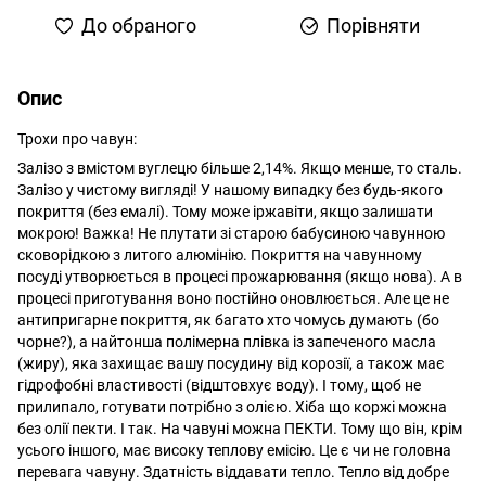
До обраного
Порівняти
Опис
Трохи про чавун:
Залізо з вмістом вуглецю більше 2,14%. Якщо менше, то сталь.
Залізо у чистому вигляді! У нашому випадку без будь-якого
покриття (без емалі). Тому може іржавіти, якщо залишати
мокрою! Важка! Не плутати зі старою бабусиною чавунною
сковорідкою з литого алюмінію. Покриття на чавунному
посуді утворюється в процесі прожарювання (якщо нова). А в
процесі приготування воно постійно оновлюється. Але це не
антипригарне покриття, як багато хто чомусь думають (бо
чорне?), а найтонша полімерна плівка із запеченого масла
(жиру), яка захищає вашу посудину від корозії, а також має
гідрофобні властивості (відштовхує воду). І тому, щоб не
прилипало, готувати потрібно з олією. Хіба що коржі можна
без олії пекти. І так. На чавуні можна ПЕКТИ. Тому що він, крім
усього іншого, має високу теплову емісію. Це є чи не головна
перевага чавуну. Здатність віддавати тепло. Тепло від добре