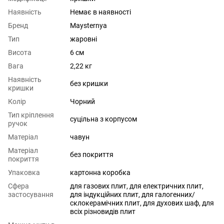
Наявність
Немає в наявності
Бренд
Maysternya
Тип
жаровні
Висота
6 см
Вага
2,22 кг
Наявність
без кришки
кришки
Колір
Чорний
Тип кріплення
суцільна з корпусом
ручок
Матеріал
чавун
Матеріал
без покриття
покриття
Упаковка
картонна коробка
Сфера
для газових плит
,
для електричних плит
,
застосування
для індукційних плит
,
для галогенних/
склокерамічних плит
,
для духових шаф
,
для
всіх різновидів плит