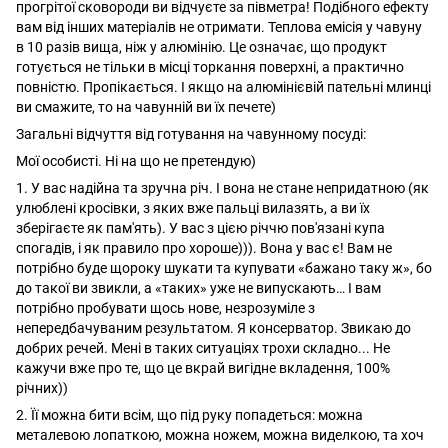
прогрітої сковороди ви відчуєте за півметра! Подібного ефекту
вам від інших матеріалів не отримати. Теплова емісія у чавуну
в 10 разів вища, ніж у алюмінію. Це означає, що продукт
готується не тільки в місці торкання поверхні, а практично
повністю. Пропікається. І якщо на алюмінієвій пательні млинці
ви смажите, то на чавунній ви їх печете)
Загальні відчуття від готування на чавунному посуді:
Мої особисті. Ні на що не претендую)
1. У вас надійна та зручна річ. І вона не стане непридатною (як
улюблені кросівки, з яких вже пальці вилазять, а ви їх
зберігаєте як пам'ять). У вас з цією річчю пов'язані купа
спогадів, і як правило про хороше))). Вона у вас є! Вам не
потрібно буде щороку шукати та купувати «бажано таку ж», бо
до такої ви звикли, а «таких» уже не випускають… І вам
потрібно пробувати щось нове, незрозуміле з
непередбачуваним результатом. Я консерватор. Звикаю до
добрих речей. Мені в таких ситуаціях трохи складно... Не
кажучи вже про те, що це вкрай вигідне вкладення, 100%
річних))
2. Її можна бити всім, що під руку попадеться: можна
металевою лопаткою, можна ножем, можна виделкою, та хоч