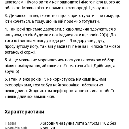
шпателем. Нічого ви там не пошкодите і нічого після цього не
облізете. Можна різати прямо на сковороді. Це зручно.
3. Дивишся на неї, і хочеться щось приготувати. І не тому, що
їсти хочеться, а тому, що на ній приємно готувати.
4. Такі речі приємно дарувати. Якщо людина здружиться з
чавуном, то він буде вам потім дякувати ще років 20))). До
того ж і веганам теж дуже до речі. Я подарував другу,
просунутому йогу, так він у захваті, пече на ній якісь там свої
веганські коржі.
5. А ще можна не морочаючись постукати ложкою об борт
після помішування, збивши з неї шматочки їжі. Дрібниця, а
зручно)
6. І так, я вже років 15 не користуюсь ніякими іншими
сковорідками, тож забув найголовніше - абсолютно
нешкідливо. Жодних там перфтороктанових кислот або їх
«нешкідливих» замінників.
Характеристики
Назва
Жаровня чавунна лита 24*6см Т102 без
модифікації
кришки