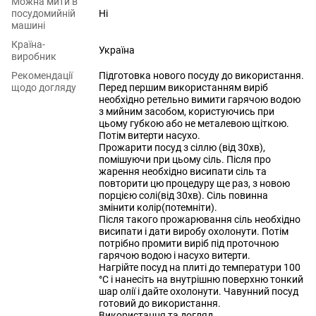
Можна мити в
посудомийній
Ні
машині
Країна-
Україна
виробник
Рекомендації
Підготовка нового посуду до використання.
щодо догляду
Перед першим використанням виріб
необхідно ретельно вимити гарячою водою
з мийним засобом, користуючись при
цьому губкою або не металевою щіткою.
Потім витерти насухо.
Прожарити посуд з сіллю (від 30хв),
помішуючи при цьому сіль. Після про
жарення необхідно висипати сіль та
повторити цю процедуру ще раз, з новою
порцією солі(від 30хв). Сіль повинна
змінити колір(потемніти).
Після такого прожарювання сіль необхідно
висипати і дати виробу охолонути. Потім
потрібно промити виріб під проточною
гарячою водою і насухо витерти.
Нагрійте посуд на плиті до температури 100
°С і нанесіть на внутрішню поверхню тонкий
шар олії і дайте охолонути. Чавунний посуд
готовий до використання.
Використання та догляд.