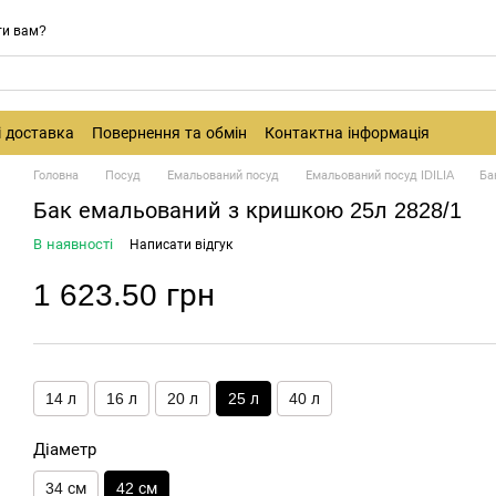
ти вам?
і доставка
Повернення та обмін
Контактна інформація
Головна
Посуд
Емальований посуд
Емальований посуд IDILIA
Ба
Бак емальований з кришкою 25л 2828/1
В наявності
Написати відгук
1 623.50 грн
14 л
16 л
20 л
25 л
40 л
Діаметр
34 см
42 см