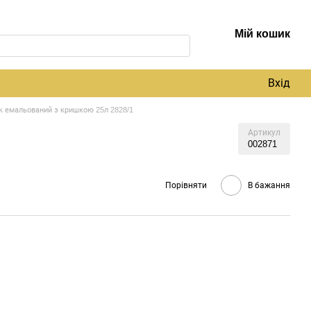
Мій кошик
Вхід
к емальований з кришкою 25л 2828/1
Артикул
002871
Порівняти
В бажання