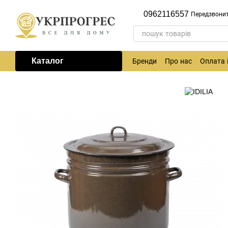
Перейти до основного контенту
0962116557
Передзвони
Каталог
Бренди
Про нас
Оплата 