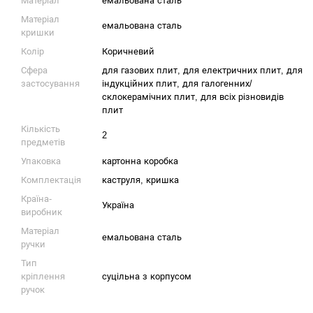
Матеріал
емальована сталь
Матеріал
емальована сталь
кришки
Колір
Коричневий
Сфера
для газових плит, для електричних плит, для
застосування
індукційних плит, для галогенних/
склокерамічних плит, для всіх різновидів
плит
Кількість
2
предметів
Упаковка
картонна коробка
Комплектація
каструля, кришка
Країна-
Україна
виробник
Матеріал
емальована сталь
ручки
Тип
кріплення
суцільна з корпусом
ручок