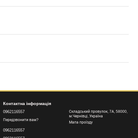
Контактна інформація
0962116557
Складський провулок, 7А, 58000,
м.Чернівці, Україна
Передзвонити вам?
Мапа проїзду
0962116557