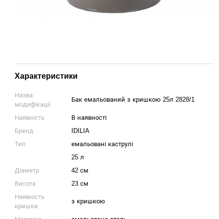
Характеристики
Назва
Бак емальований з кришкою 25л 2828/1
модифікації
Наявність
В наявності
Бренд
IDILIA
Тип
емальовані каструлі
25 л
Діаметр
42 см
Висота
23 см
Наявність
з кришкою
кришки